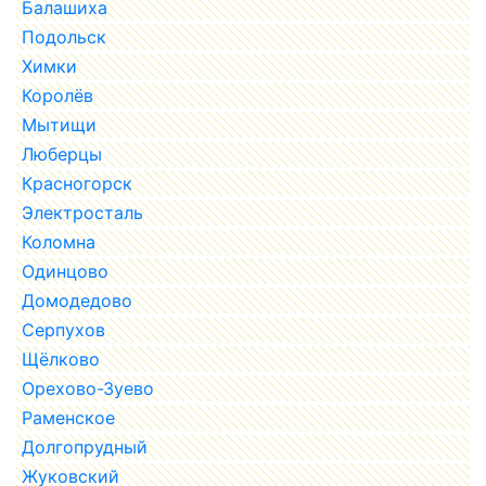
Балашиха
Подольск
Химки
Королёв
Мытищи
Люберцы
Красногорск
Электросталь
Коломна
Одинцово
Домодедово
Серпухов
Щёлково
Орехово-Зуево
Раменское
Долгопрудный
Жуковский