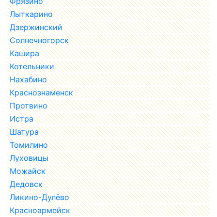
Фрязино
Лыткарино
Дзержинский
Солнечногорск
Кашира
Котельники
Нахабино
Краснознаменск
Протвино
Истра
Шатура
Томилино
Луховицы
Можайск
Дедовск
Ликино-Дулёво
Красноармейск