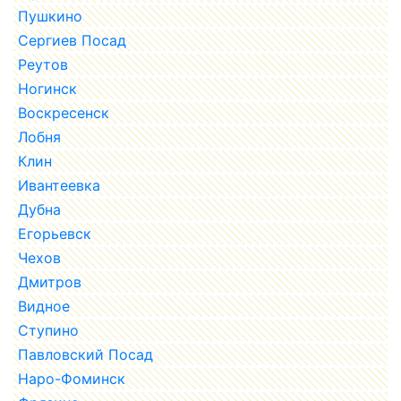
Пушкино
Сергиев Посад
Реутов
Ногинск
Воскресенск
Лобня
Клин
Ивантеевка
Дубна
Егорьевск
Чехов
Дмитров
Видное
Ступино
Павловский Посад
Наро-Фоминск