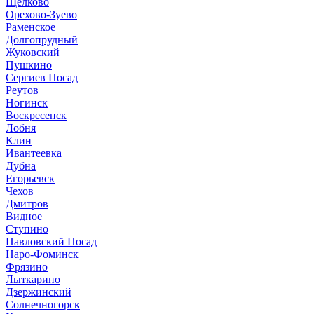
Щёлково
Орехово-Зуево
Раменское
Долгопрудный
Жуковский
Пушкино
Сергиев Посад
Реутов
Ногинск
Воскресенск
Лобня
Клин
Ивантеевка
Дубна
Егорьевск
Чехов
Дмитров
Видное
Ступино
Павловский Посад
Наро-Фоминск
Фрязино
Лыткарино
Дзержинский
Солнечногорск