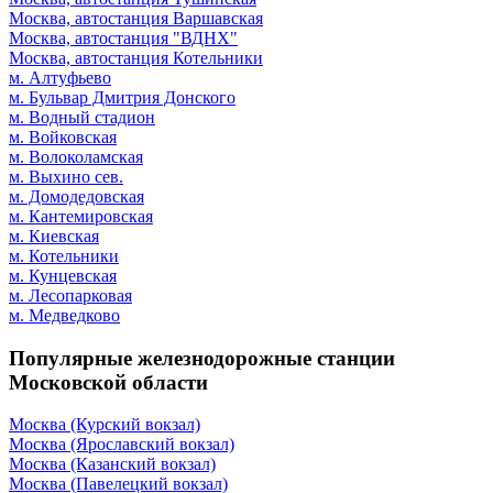
Москва, автостанция Варшавская
Москва, автостанция "ВДНХ"
Москва, автостанция Котельники
м. Алтуфьево
м. Бульвар Дмитрия Донского
м. Водный стадион
м. Войковская
м. Волоколамская
м. Выхино сев.
м. Домодедовская
м. Кантемировская
м. Киевская
м. Котельники
м. Кунцевская
м. Лесопарковая
м. Медведково
Популярные железнодорожные станции
Московской области
Москва (Курский вокзал)
Москва (Ярославский вокзал)
Москва (Казанский вокзал)
Москва (Павелецкий вокзал)