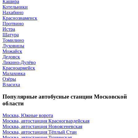
Кашира
Котельники
Нахабино
Краснознаменск
Протвино
Истра
Шатура
Томилино
Луховицы
Можайск
Дедовск
Ликино-Дулёво
Красноармейск
Малаховка
Озёры
Власиха
Популярные автобусные станции Московской
области
Москва, Южные ворота
Москва, автостанция Красногвардейская
Москва, автостанция Новоясеневская
Москва, автостанция Тёплый Стан
Москва, автостанция Тушинская