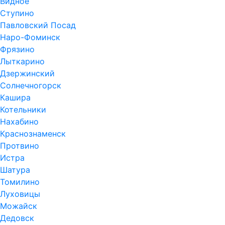
Видное
Ступино
Павловский Посад
Наро-Фоминск
Фрязино
Лыткарино
Дзержинский
Солнечногорск
Кашира
Котельники
Нахабино
Краснознаменск
Протвино
Истра
Шатура
Томилино
Луховицы
Можайск
Дедовск