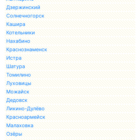
Дзержинский
Солнечногорск
Кашира
Котельники
Нахабино
Краснознаменск
Истра
Шатура
Томилино
Луховицы
Можайск
Дедовск
Ликино-Дулёво
Красноармейск
Малаховка
Озёры