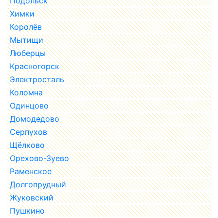
Подольск
Химки
Королёв
Мытищи
Люберцы
Красногорск
Электросталь
Коломна
Одинцово
Домодедово
Серпухов
Щёлково
Орехово-Зуево
Раменское
Долгопрудный
Жуковский
Пушкино