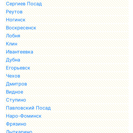
Сергиев Посад
Реутов
Ногинск
Воскресенск
Лобня
Клин
Ивантеевка
Дубна
Егорьевск
Чехов
Дмитров
Видное
Ступино
Павловский Посад
Наро-Фоминск
Фрязино
Лыткарино