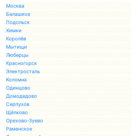
Москва
Балашиха
Подольск
Химки
Королёв
Мытищи
Люберцы
Красногорск
Электросталь
Коломна
Одинцово
Домодедово
Серпухов
Щёлково
Орехово-Зуево
Раменское