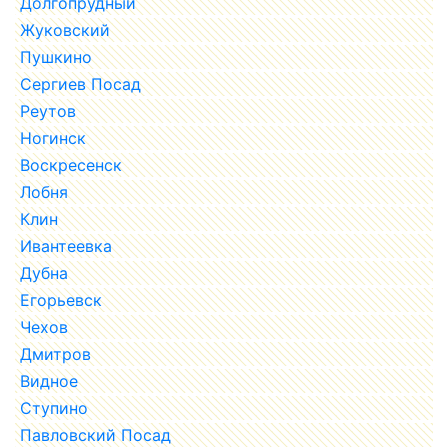
Долгопрудный
Жуковский
Пушкино
Сергиев Посад
Реутов
Ногинск
Воскресенск
Лобня
Клин
Ивантеевка
Дубна
Егорьевск
Чехов
Дмитров
Видное
Ступино
Павловский Посад