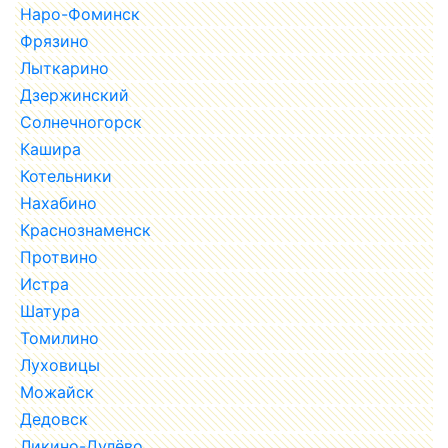
Наро-Фоминск
Фрязино
Лыткарино
Дзержинский
Солнечногорск
Кашира
Котельники
Нахабино
Краснознаменск
Протвино
Истра
Шатура
Томилино
Луховицы
Можайск
Дедовск
Ликино-Дулёво