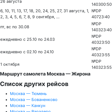
26 августа
1403
00:50
6, 10, 11, 13, 17, 18, 20, 24, 25, 27, 31 августа, 1,
№DP
2, 3, 4, 5, 6, 7, 8, 9 сентября, …
407
23:40
№DP
пт, вс по 30.08
1403
23:40
№DP
ежедневно с 25.10 по 24.03
403
23:50
№DP
ежедневно с 02.10 по 24.10
403
23:55
№DP
1 октября
1403
23:55
Маршрут самолета Москва — Жирона
Список других рейсов
Москва — Тюмень
Москва — Бованенково
Москва — Канкун
Москва — Варадеро