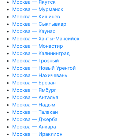
Москва — Якутск
Москва — Мурманск
Москва — Кишинёв
Москва — Сыктывкар
Москва — Каунас
Москва — Ханты-Мансийск
Москва — Монастир
Москва — Калининград
Москва — Грозный
Москва — Новый Уренгой
Москва — Нахичевань
Москва — Ереван
Москва — Ямбург
Москва — Анталья
Москва — Надым
Москва — Талакан
Москва — Джерба
Москва — Анкара
Москва — Ираклион