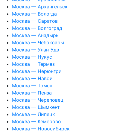
Москва — Архангельск
Москва — Вологда
Москва — Саратов
Москва — Волгоград
Москва — Анадырь
Москва — Чебоксары
Москва — Улан-Удэ
Москва — Нукус
Москва — Термез
Москва — Нерюнгри
Москва — Навои
Москва — Томск
Москва — Пенза
Москва — Череповец
Москва — Шымкент
Москва — Липецк
Москва — Кемерово
Москва — Новосибирск