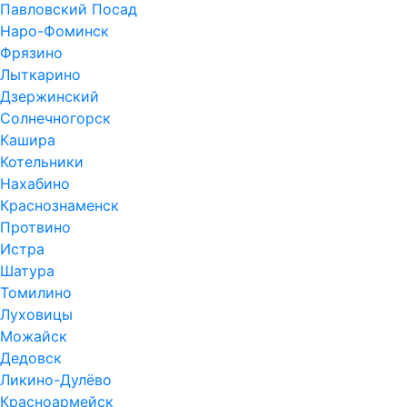
Павловский Посад
Наро-Фоминск
Фрязино
Лыткарино
Дзержинский
Солнечногорск
Кашира
Котельники
Нахабино
Краснознаменск
Протвино
Истра
Шатура
Томилино
Луховицы
Можайск
Дедовск
Ликино-Дулёво
Красноармейск