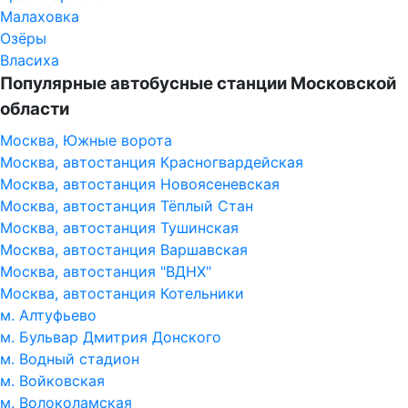
Малаховка
Озёры
Власиха
Популярные автобусные станции Московской
области
Москва, Южные ворота
Москва, автостанция Красногвардейская
Москва, автостанция Новоясеневская
Москва, автостанция Тёплый Стан
Москва, автостанция Тушинская
Москва, автостанция Варшавская
Москва, автостанция "ВДНХ"
Москва, автостанция Котельники
м. Алтуфьево
м. Бульвар Дмитрия Донского
м. Водный стадион
м. Войковская
м. Волоколамская