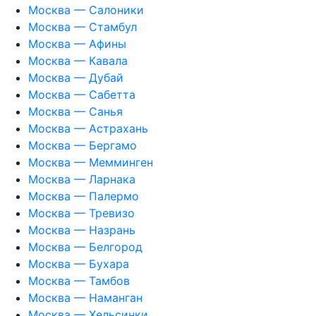
Москва — Салоники
Москва — Стамбул
Москва — Афины
Москва — Кавала
Москва — Дубай
Москва — Сабетта
Москва — Санья
Москва — Астрахань
Москва — Бергамо
Москва — Мемминген
Москва — Ларнака
Москва — Палермо
Москва — Тревизо
Москва — Назрань
Москва — Белгород
Москва — Бухара
Москва — Тамбов
Москва — Наманган
Москва — Хельсинки