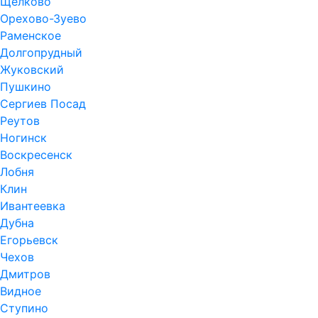
Щёлково
Орехово-Зуево
Раменское
Долгопрудный
Жуковский
Пушкино
Сергиев Посад
Реутов
Ногинск
Воскресенск
Лобня
Клин
Ивантеевка
Дубна
Егорьевск
Чехов
Дмитров
Видное
Ступино