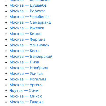
Москва — Душанбе
Москва — Воркута
Москва — Челябинск
Москва — Самарканд
Москва — Ижевск
Москва — Киров
Москва — Фергана
Москва — Ульяновск
Москва — Кельн
Москва — Белоярский
Москва — Пиза
Москва — Ноябрьск
Москва — Усинск
Москва — Когалым
Москва — Ургенч
Якутск — Сочи
Москва — Минск
Москва — Гянджа