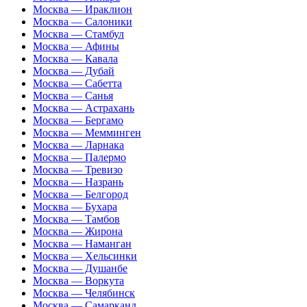
Москва — Ираклион
Москва — Салоники
Москва — Стамбул
Москва — Афины
Москва — Кавала
Москва — Дубай
Москва — Сабетта
Москва — Санья
Москва — Астрахань
Москва — Бергамо
Москва — Мемминген
Москва — Ларнака
Москва — Палермо
Москва — Тревизо
Москва — Назрань
Москва — Белгород
Москва — Бухара
Москва — Тамбов
Москва — Жирона
Москва — Наманган
Москва — Хельсинки
Москва — Душанбе
Москва — Воркута
Москва — Челябинск
Москва — Самарканд