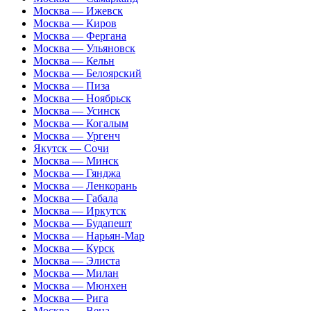
Москва — Ижевск
Москва — Киров
Москва — Фергана
Москва — Ульяновск
Москва — Кельн
Москва — Белоярский
Москва — Пиза
Москва — Ноябрьск
Москва — Усинск
Москва — Когалым
Москва — Ургенч
Якутск — Сочи
Москва — Минск
Москва — Гянджа
Москва — Ленкорань
Москва — Габала
Москва — Иркутск
Москва — Будапешт
Москва — Нарьян-Мар
Москва — Курск
Москва — Элиста
Москва — Милан
Москва — Мюнхен
Москва — Рига
Москва — Вена