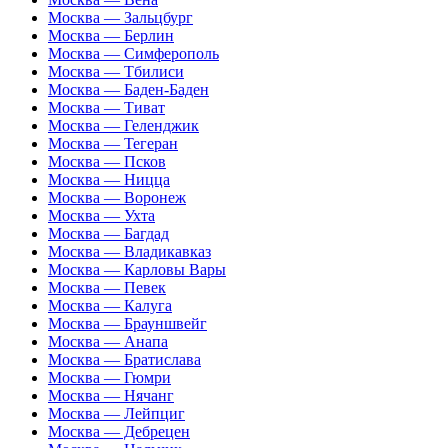
Москва — Зальцбург
Москва — Берлин
Москва — Симферополь
Москва — Тбилиси
Москва — Баден-Баден
Москва — Тиват
Москва — Геленджик
Москва — Тегеран
Москва — Псков
Москва — Ницца
Москва — Воронеж
Москва — Ухта
Москва — Багдад
Москва — Владикавказ
Москва — Карловы Вары
Москва — Певек
Москва — Калуга
Москва — Брауншвейг
Москва — Анапа
Москва — Братислава
Москва — Гюмри
Москва — Нячанг
Москва — Лейпциг
Москва — Дебрецен