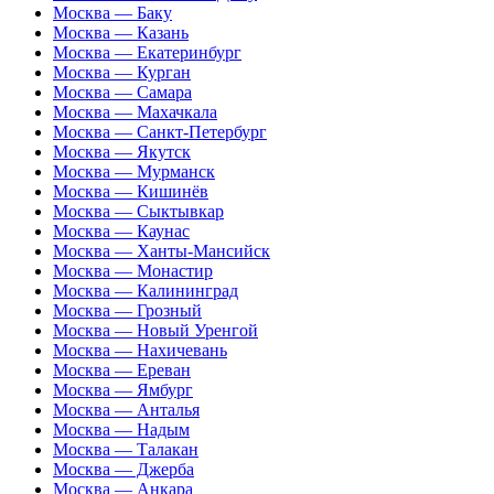
Москва — Баку
Москва — Казань
Москва — Екатеринбург
Москва — Курган
Москва — Самара
Москва — Махачкала
Москва — Санкт-Петербург
Москва — Якутск
Москва — Мурманск
Москва — Кишинёв
Москва — Сыктывкар
Москва — Каунас
Москва — Ханты-Мансийск
Москва — Монастир
Москва — Калининград
Москва — Грозный
Москва — Новый Уренгой
Москва — Нахичевань
Москва — Ереван
Москва — Ямбург
Москва — Анталья
Москва — Надым
Москва — Талакан
Москва — Джерба
Москва — Анкара