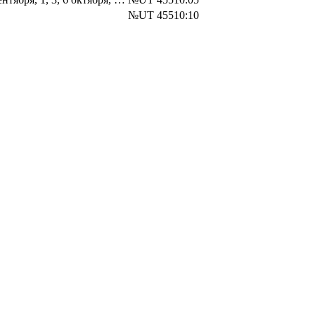
№UT 455
10:10