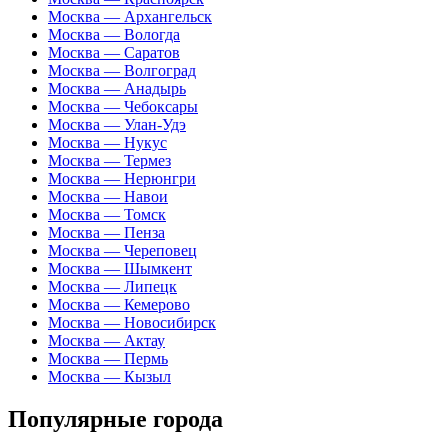
Москва — Архангельск
Москва — Вологда
Москва — Саратов
Москва — Волгоград
Москва — Анадырь
Москва — Чебоксары
Москва — Улан-Удэ
Москва — Нукус
Москва — Термез
Москва — Нерюнгри
Москва — Навои
Москва — Томск
Москва — Пенза
Москва — Череповец
Москва — Шымкент
Москва — Липецк
Москва — Кемерово
Москва — Новосибирск
Москва — Актау
Москва — Пермь
Москва — Кызыл
Популярные города