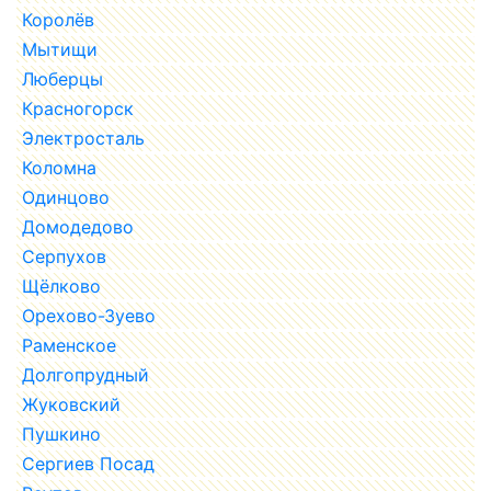
Королёв
Мытищи
Люберцы
Красногорск
Электросталь
Коломна
Одинцово
Домодедово
Серпухов
Щёлково
Орехово-Зуево
Раменское
Долгопрудный
Жуковский
Пушкино
Сергиев Посад