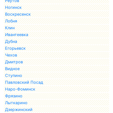
Реутов
Ногинск
Воскресенск
Лобня
Клин
Ивантеевка
Дубна
Егорьевск
Чехов
Дмитров
Видное
Ступино
Павловский Посад
Наро-Фоминск
Фрязино
Лыткарино
Дзержинский