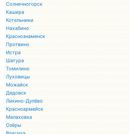
Солнечногорск
Кашира
Котельники
Нахабино
Краснознаменск
Протвино
Истра
Шатура
Томилино
Луховицы
Можайск
Дедовск
Ликино-Дулёво
Красноармейск
Малаховка
Озёры
Власиха