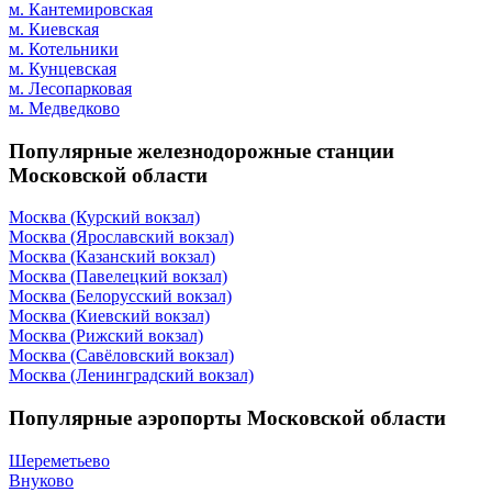
м. Кантемировская
м. Киевская
м. Котельники
м. Кунцевская
м. Лесопарковая
м. Медведково
Популярные железнодорожные станции
Московской области
Москва (Курский вокзал)
Москва (Ярославский вокзал)
Москва (Казанский вокзал)
Москва (Павелецкий вокзал)
Москва (Белорусский вокзал)
Москва (Киевский вокзал)
Москва (Рижский вокзал)
Москва (Савёловский вокзал)
Москва (Ленинградский вокзал)
Популярные аэропорты Московской области
Шереметьево
Внуково