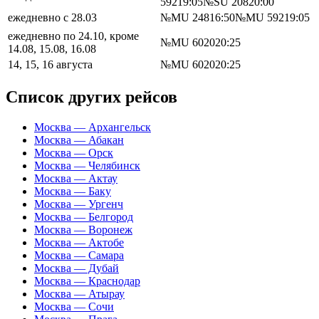
592
19:05
№SU 208
20:00
ежедневно с 28.03
№MU 248
16:50
№MU 592
19:05
ежедневно по 24.10, кроме
№MU 6020
20:25
14.08, 15.08, 16.08
14, 15, 16 августа
№MU 6020
20:25
Список других рейсов
Москва — Архангельск
Москва — Абакан
Москва — Орск
Москва — Челябинск
Москва — Актау
Москва — Баку
Москва — Ургенч
Москва — Белгород
Москва — Воронеж
Москва — Актобе
Москва — Самара
Москва — Дубай
Москва — Краснодар
Москва — Атырау
Москва — Сочи