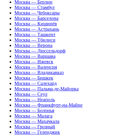
Москва — Берлин
Москва — Стамбул
Москва — Чебоксары
Москва — Барселона
Москва — Кишинёв
Москва — Астрахань
Москва — Ташкент
Москва — Тбилиси
Москва — Верона
Москва — Дюссельдорф
Москва — Варшава
Москва — Ижевск
Москва — Валенсия
Москва — Владикавказ
Москва — Бишкек
Москва — Салехард
Москва — Пальма-де-Майорка
Москва — Сеул
Москва — Неаполь
Москва — Франкфурт-на-Майне
Москва — Болонья
Москва — Малага
Москва — Махачкала
Москва — Грозный
Москва — Геленджик