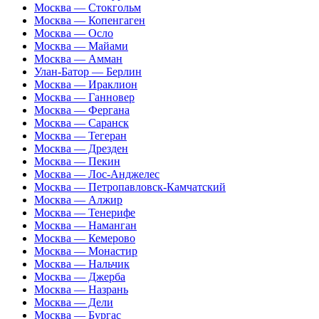
Москва — Стокгольм
Москва — Копенгаген
Москва — Осло
Москва — Майами
Москва — Амман
Улан-Батор — Берлин
Москва — Ираклион
Москва — Ганновер
Москва — Фергана
Москва — Саранск
Москва — Тегеран
Москва — Дрезден
Москва — Пекин
Москва — Лос-Анджелес
Москва — Петропавловск-Камчатский
Москва — Алжир
Москва — Тенерифе
Москва — Наманган
Москва — Кемерово
Москва — Монастир
Москва — Нальчик
Москва — Джерба
Москва — Назрань
Москва — Дели
Москва — Бургас