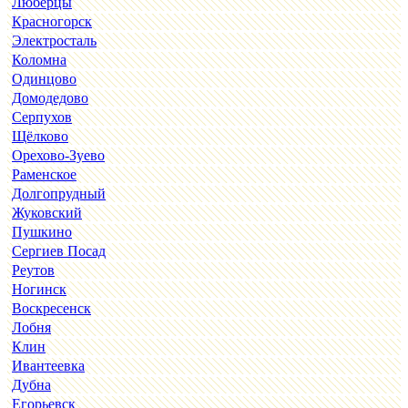
Люберцы
Красногорск
Электросталь
Коломна
Одинцово
Домодедово
Серпухов
Щёлково
Орехово-Зуево
Раменское
Долгопрудный
Жуковский
Пушкино
Сергиев Посад
Реутов
Ногинск
Воскресенск
Лобня
Клин
Ивантеевка
Дубна
Егорьевск