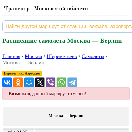
Транспорт Московской области
Расписание самолета Москва — Берлин
Главная
Москва
Шереметьево
Самолеты
Москва — Берлин
Перевозчик: Аэрофлот
Возможно
, данный маршрут отменен!
Москва — Берлин