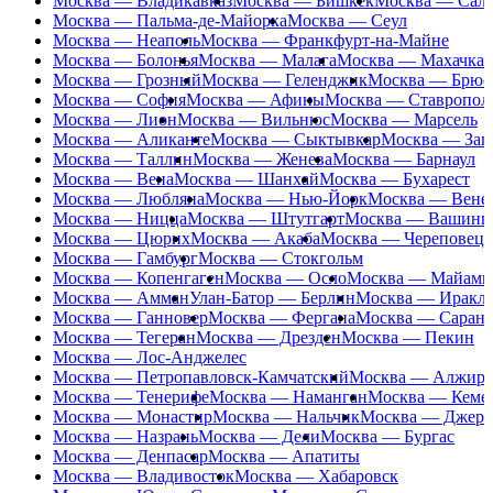
Москва — Владикавказ
Москва — Бишкек
Москва — Сале
Москва — Пальма-де-Майорка
Москва — Сеул
Москва — Неаполь
Москва — Франкфурт-на-Майне
Москва — Болонья
Москва — Малага
Москва — Махачкал
Москва — Грозный
Москва — Геленджик
Москва — Брюс
Москва — София
Москва — Афины
Москва — Ставропол
Москва — Лион
Москва — Вильнюс
Москва — Марсель
Москва — Аликанте
Москва — Сыктывкар
Москва — Заг
Москва — Таллин
Москва — Женева
Москва — Барнаул
Москва — Вена
Москва — Шанхай
Москва — Бухарест
Москва — Любляна
Москва — Нью-Йорк
Москва — Вене
Москва — Ницца
Москва — Штутгарт
Москва — Вашинг
Москва — Цюрих
Москва — Акаба
Москва — Череповец
Москва — Гамбург
Москва — Стокгольм
Москва — Копенгаген
Москва — Осло
Москва — Майами
Москва — Амман
Улан-Батор — Берлин
Москва — Иракл
Москва — Ганновер
Москва — Фергана
Москва — Саранс
Москва — Тегеран
Москва — Дрезден
Москва — Пекин
Москва — Лос-Анджелес
Москва — Петропавловск-Камчатский
Москва — Алжир
Москва — Тенерифе
Москва — Наманган
Москва — Кеме
Москва — Монастир
Москва — Нальчик
Москва — Джерб
Москва — Назрань
Москва — Дели
Москва — Бургас
Москва — Денпасар
Москва — Апатиты
Москва — Владивосток
Москва — Хабаровск