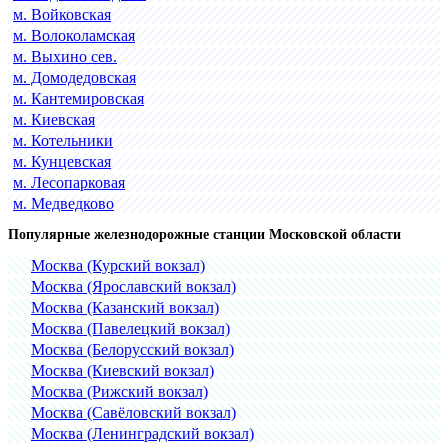
м. Войковская
м. Волоколамская
м. Выхино сев.
м. Домодедовская
м. Кантемировская
м. Киевская
м. Котельники
м. Кунцевская
м. Лесопарковая
м. Медведково
Популярные железнодорожные станции Московской области
Москва (Курский вокзал)
Москва (Ярославский вокзал)
Москва (Казанский вокзал)
Москва (Павелецкий вокзал)
Москва (Белорусский вокзал)
Москва (Киевский вокзал)
Москва (Рижский вокзал)
Москва (Савёловский вокзал)
Москва (Ленинградский вокзал)