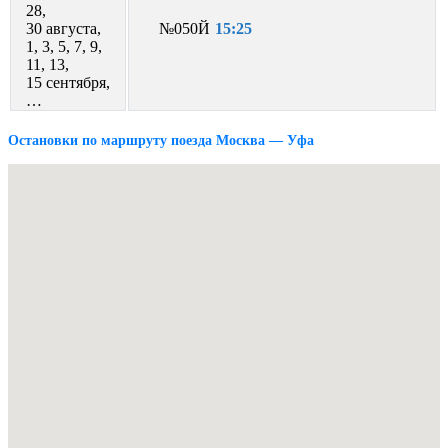
28,
30 августа,
№050Й
15:25
1, 3, 5, 7, 9,
11, 13,
15 сентября,
…
Остановки по маршруту поезда Москва — Уфа