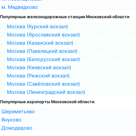
м. Медведково
Популярные железнодорожные станции Московской области
Москва (Курский вокзал)
Москва (Ярославский вокзал)
Москва (Казанский вокзал)
Москва (Павелецкий вокзал)
Москва (Белорусский вокзал)
Москва (Киевский вокзал)
Москва (Рижский вокзал)
Москва (Савёловский вокзал)
Москва (Ленинградский вокзал)
Популярные аэропорты Московской области
Шереметьево
Внуково
Домодедово