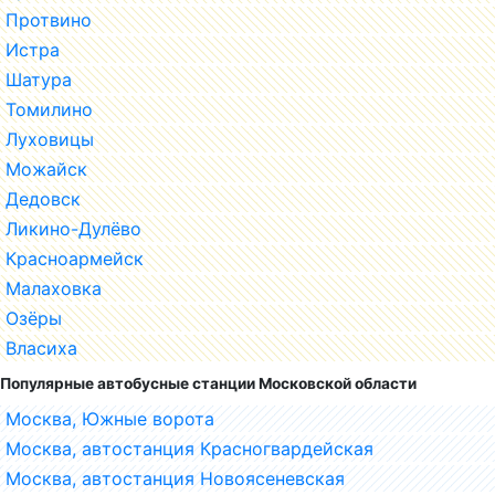
Протвино
Истра
Шатура
Томилино
Луховицы
Можайск
Дедовск
Ликино-Дулёво
Красноармейск
Малаховка
Озёры
Власиха
Популярные автобусные станции Московской области
Москва, Южные ворота
Москва, автостанция Красногвардейская
Москва, автостанция Новоясеневская