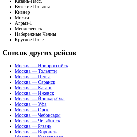
Казань-Пасс.
Вятские Поляны
Кизнер
Можга
Агрыз-1
Менделеевск
Набережные Челны
Круглое Поле
Список других рейсов
Москва — Новороссийск
Москва — Тольятти
Москва — Пенза
Москва — Саранск
Москва — Казань
Москва — Ижевск
Москва — Йошкар-Ола
Москва — Уфа
Москва — Орск
Москва — Чебоксары
Москва — Челябинск
Москва — Рязань
Москва — Воронеж