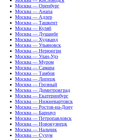
Москва — Кисловодск
Москва — Оренбург
Москва — Анапа
Москва — Адлер
Москва — Ташкент
Москва — Куляб
Москва — Душанбе
Москва — Худжанд
Москва — Ульяновск
Москва — Нерюнгри
Москва — Улан-Удэ
Москва — Муром
Москва — Самара
Москва — Тамбов
Москва — Липецк
Москва — Грозный
Москва — Димитровград
Москва — Екатеринбург
Москва — Нижневартовск
Москва — Ростов-на-Дону
Москва — Барнаул
Москва — Петропавловск
Москва — Новокузнецк
Москва — Нальчик
Москва — Сухум