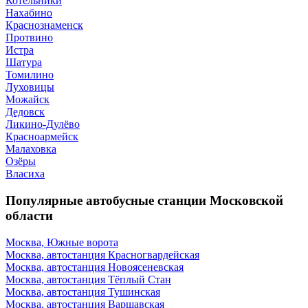
Котельники
Нахабино
Краснознаменск
Протвино
Истра
Шатура
Томилино
Луховицы
Можайск
Дедовск
Ликино-Дулёво
Красноармейск
Малаховка
Озёры
Власиха
Популярные автобусные станции Московской
области
Москва, Южные ворота
Москва, автостанция Красногвардейская
Москва, автостанция Новоясеневская
Москва, автостанция Тёплый Стан
Москва, автостанция Тушинская
Москва, автостанция Варшавская