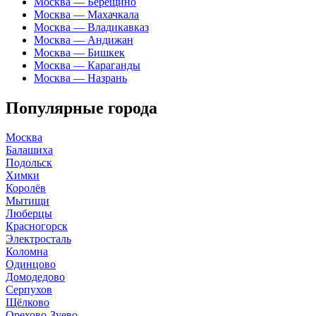
Москва — Берещино
Москва — Махачкала
Москва — Владикавказ
Москва — Андижан
Москва — Бишкек
Москва — Караганды
Москва — Назрань
Популярные города
Москва
Балашиха
Подольск
Химки
Королёв
Мытищи
Люберцы
Красногорск
Электросталь
Коломна
Одинцово
Домодедово
Серпухов
Щёлково
Орехово-Зуево