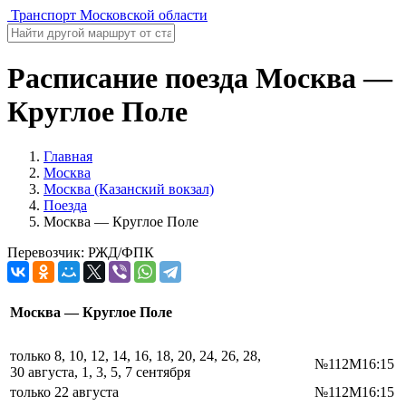
Транспорт Московской области
Расписание поезда Москва —
Круглое Поле
Главная
Москва
Москва (Казанский вокзал)
Поезда
Москва — Круглое Поле
Перевозчик: РЖД/ФПК
Москва — Круглое Поле
только 8, 10, 12, 14, 16, 18, 20, 24, 26, 28,
№112М
16:15
30 августа, 1, 3, 5, 7 сентября
только 22 августа
№112М
16:15