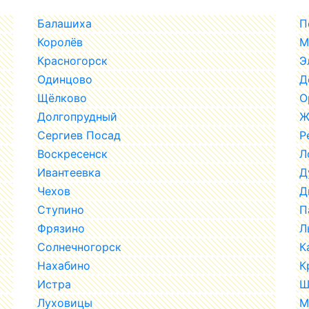
Балашиха
П
Королёв
М
Красногорск
Э
Одинцово
Д
Щёлково
О
Долгопрудный
Ж
Сергиев Посад
Р
Воскресенск
Л
Ивантеевка
Д
Чехов
Д
Ступино
П
Фрязино
Л
Солнечногорск
К
Нахабино
К
Истра
Ш
Луховицы
М