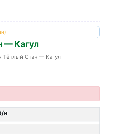
н — Кагул
я Тёплый Стан — Кагул
б/н