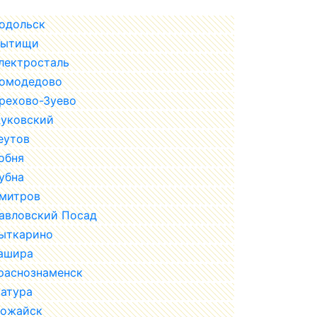
одольск
ытищи
лектросталь
омодедово
рехово-Зуево
уковский
еутов
обня
убна
митров
авловский Посад
ыткарино
ашира
раснознаменск
атура
ожайск