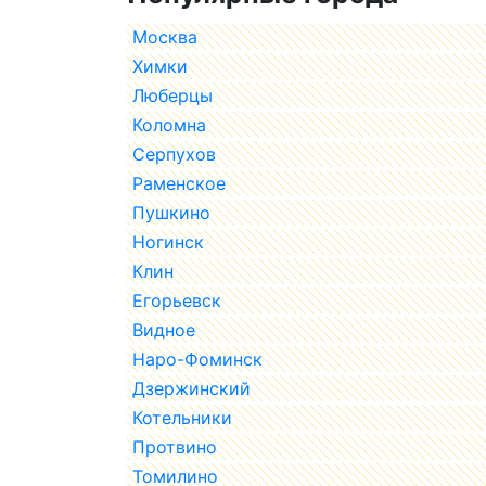
Москва
Химки
Люберцы
Коломна
Серпухов
Раменское
Пушкино
Ногинск
Клин
Егорьевск
Видное
Наро-Фоминск
Дзержинский
Котельники
Протвино
Томилино