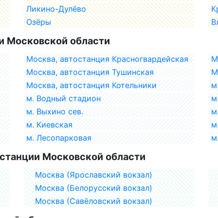
Ликино-Дулёво
К
Озёры
В
и Московской области
Москва, автостанция Красногвардейская
М
Москва, автостанция Тушинская
М
Москва, автостанция Котельники
м
м. Водный стадион
м
м. Выхино сев.
м
м. Киевская
м
м. Лесопарковая
м
станции Московской области
Москва (Ярославский вокзал)
Москва (Белорусский вокзал)
Москва (Савёловский вокзал)