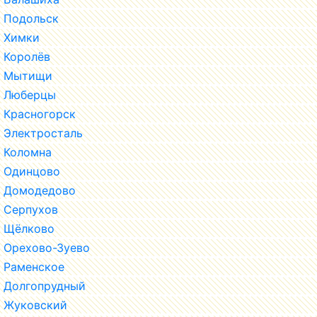
Подольск
Химки
Королёв
Мытищи
Люберцы
Красногорск
Электросталь
Коломна
Одинцово
Домодедово
Серпухов
Щёлково
Орехово-Зуево
Раменское
Долгопрудный
Жуковский