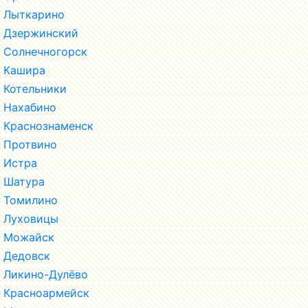
Лыткарино
Дзержинский
Солнечногорск
Кашира
Котельники
Нахабино
Краснознаменск
Протвино
Истра
Шатура
Томилино
Луховицы
Можайск
Дедовск
Ликино-Дулёво
Красноармейск