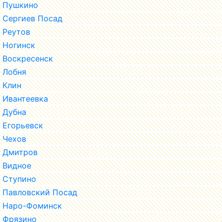
Пушкино
Сергиев Посад
Реутов
Ногинск
Воскресенск
Лобня
Клин
Ивантеевка
Дубна
Егорьевск
Чехов
Дмитров
Видное
Ступино
Павловский Посад
Наро-Фоминск
Фрязино