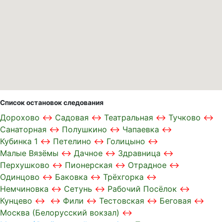
Список остановок следования
Дорохово
Садовая
Театральная
Тучково
Санаторная
Полушкино
Чапаевка
Кубинка 1
Петелино
Голицыно
Малые Вязёмы
Дачное
Здравница
Перхушково
Пионерская
Отрадное
Одинцово
Баковка
Трёхгорка
Немчиновка
Сетунь
Рабочий Посёлок
Кунцево
Фили
Тестовская
Беговая
Москва (Белорусский вокзал)