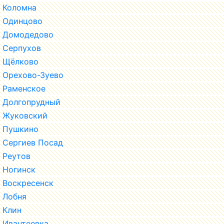
Коломна
Одинцово
Домодедово
Серпухов
Щёлково
Орехово-Зуево
Раменское
Долгопрудный
Жуковский
Пушкино
Сергиев Посад
Реутов
Ногинск
Воскресенск
Лобня
Клин
Ивантеевка