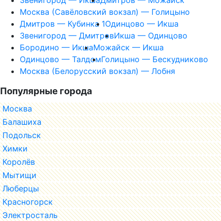
Москва (Савёловский вокзал) — Голицыно
Дмитров — Кубинка 1
Одинцово — Икша
Звенигород — Дмитров
Икша — Одинцово
Бородино — Икша
Можайск — Икша
Одинцово — Талдом
Голицыно — Бескудниково
Москва (Белорусский вокзал) — Лобня
Популярные города
Москва
Балашиха
Подольск
Химки
Королёв
Мытищи
Люберцы
Красногорск
Электросталь