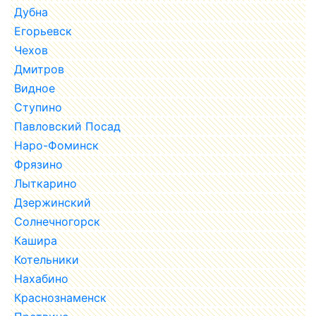
Дубна
Егорьевск
Чехов
Дмитров
Видное
Ступино
Павловский Посад
Наро-Фоминск
Фрязино
Лыткарино
Дзержинский
Солнечногорск
Кашира
Котельники
Нахабино
Краснознаменск