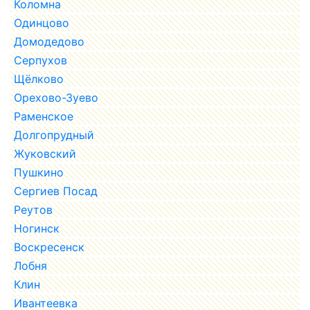
Коломна
Одинцово
Домодедово
Серпухов
Щёлково
Орехово-Зуево
Раменское
Долгопрудный
Жуковский
Пушкино
Сергиев Посад
Реутов
Ногинск
Воскресенск
Лобня
Клин
Ивантеевка