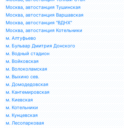
Москва, автостанция Тушинская
Москва, автостанция Варшавская
Москва, автостанция "ВДНХ"
Москва, автостанция Котельники
м. Алтуфьево
м. Бульвар Дмитрия Донского
м. Водный стадион
м. Войковская
м. Волоколамская
м. Выхино сев.
м. Домодедовская
м. Кантемировская
м. Киевская
м. Котельники
м. Кунцевская
м. Лесопарковая