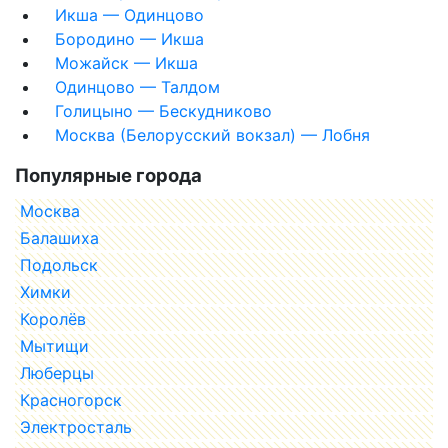
Икша — Одинцово
Бородино — Икша
Можайск — Икша
Одинцово — Талдом
Голицыно — Бескудниково
Москва (Белорусский вокзал) — Лобня
Популярные города
Москва
Балашиха
Подольск
Химки
Королёв
Мытищи
Люберцы
Красногорск
Электросталь