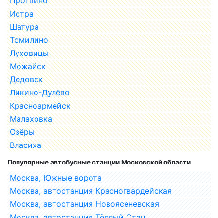
Протвино
Истра
Шатура
Томилино
Луховицы
Можайск
Дедовск
Ликино-Дулёво
Красноармейск
Малаховка
Озёры
Власиха
Популярные автобусные станции Московской области
Москва, Южные ворота
Москва, автостанция Красногвардейская
Москва, автостанция Новоясеневская
Москва, автостанция Тёплый Стан