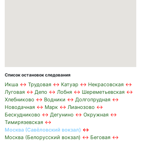
Список остановок следования
Икша
Трудовая
Катуар
Некрасовская
Луговая
Депо
Лобня
Шереметьевская
Хлебниково
Водники
Долгопрудная
Новодачная
Марк
Лианозово
Бескудниково
Дегунино
Окружная
Тимирязевская
Москва (Савёловский вокзал)
Москва (Белорусский вокзал)
Беговая