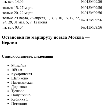
пт, вс с 14.06
№013М
09:56
только 15, 27 марта
№013М
09:56
только 20, 22 марта
№013М
09:56
только 29 марта, 26 апреля, 1, 3, 8, 10, 15, 17, 22,
№013М
09:56
24, 29, 31 мая, 5, 7, 12 июня
пт, вс с 03.04
№013М
09:56
Остановки по маршруту поезда Москва —
Берлин
Список остановок следования
Можайск
109 км
Кукаринская
Шаликово
Партизанская
Дорохово
Тучково
Полушкино
Кубинка 1
Петелино