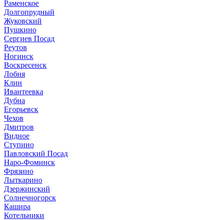
Раменское
Долгопрудный
Жуковский
Пушкино
Сергиев Посад
Реутов
Ногинск
Воскресенск
Лобня
Клин
Ивантеевка
Дубна
Егорьевск
Чехов
Дмитров
Видное
Ступино
Павловский Посад
Наро-Фоминск
Фрязино
Лыткарино
Дзержинский
Солнечногорск
Кашира
Котельники