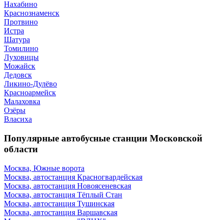
Нахабино
Краснознаменск
Протвино
Истра
Шатура
Томилино
Луховицы
Можайск
Дедовск
Ликино-Дулёво
Красноармейск
Малаховка
Озёры
Власиха
Популярные автобусные станции Московской
области
Москва, Южные ворота
Москва, автостанция Красногвардейская
Москва, автостанция Новоясеневская
Москва, автостанция Тёплый Стан
Москва, автостанция Тушинская
Москва, автостанция Варшавская