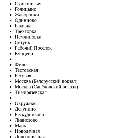
Сушкинская
Голицыно
Жаворонки
Одинцово
Баковка
Трёхгорка
Немчиновка
Сетунь
Рабочий Посёлок
Кунцево
Фили
Тестовская
Беговая
Москва (Белорусский вокзал)
Москва (Савёловский вокзал)
Тимирязевская
Окружная
Дегунино
Бескудниково
Лианозово
Марк
Новодачная
Долгопрудная