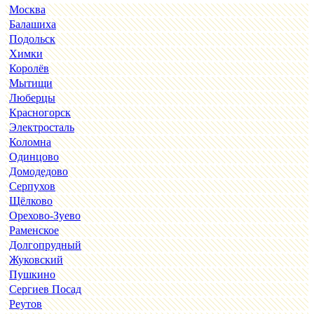
Москва
Балашиха
Подольск
Химки
Королёв
Мытищи
Люберцы
Красногорск
Электросталь
Коломна
Одинцово
Домодедово
Серпухов
Щёлково
Орехово-Зуево
Раменское
Долгопрудный
Жуковский
Пушкино
Сергиев Посад
Реутов