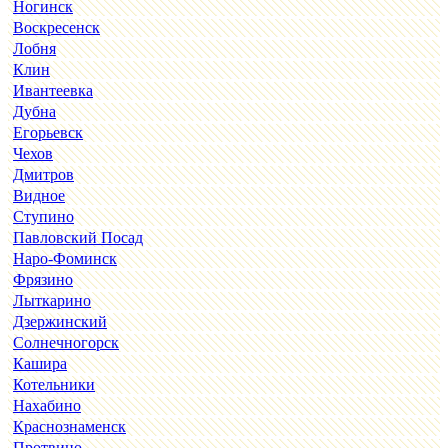
Ногинск
Воскресенск
Лобня
Клин
Ивантеевка
Дубна
Егорьевск
Чехов
Дмитров
Видное
Ступино
Павловский Посад
Наро-Фоминск
Фрязино
Лыткарино
Дзержинский
Солнечногорск
Кашира
Котельники
Нахабино
Краснознаменск
Протвино