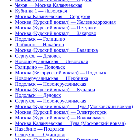
Чехов — Москва-Каланчёвская
Кубинка 1 — Львовская
Москва-Каланчёвская — Серпухов
Москва (Курский вокзал) — Железнодорожная
Москва (Курский вокзал) — Петушки
Москва (Курский вокзал) — Захарово
Подольск — Голицыно
Люблино — Нахабино
Москва (Курский вокзал) — Балашиха
Серпухов — Дедовск
Новоиерусалимская — Львовская
Голицыно — Подольск
Москва (Белорусский вокзал) — Подольск
Новоиерусалимская — Щербинка
Подольск — Новоиерусалимская
Москва (Курский вокзал) — Купавна
Подольск — Дедовск
Серпухов — Новоиерусалимская
Москва (Курский вокзал) — Тула (Московский вокзал)
Москва (Курский вокзал) — Электрогорск
Москва (Курский вокзал) — Волоколамск
Москва-Каланчёвская — Тула (Московский вокзал)
Нахабино — Подольск
Серпухов — Одинцово