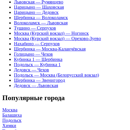
Львовская — Румянцево
Царицыно — Шаховская
Царицыно — Дедовск
Щербинка — Волоколамск
Волоколамск — Львовская
Тушино — Серпухов
Москва (Курский вокзал) — Ногинск
Москва (Курский вокзал) — Орехово-Зуево
Нахабино — Серпухов
Щербинка — Москва-Каланчёвская
Голицыно — Чехов
Кубинка 1 — Щербинка
Подольск — Кубинка 1
Дедовск — Чехов
Подольск — Москва (Белорусский вокзал)
Щербинка — Звенигород
Дедовск — Львовская
Популярные города
Москва
Балашиха
Подольск
Химки