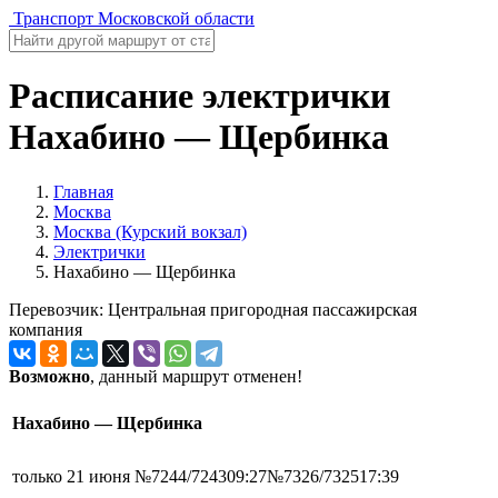
Транспорт Московской области
Расписание электрички
Нахабино — Щербинка
Главная
Москва
Москва (Курский вокзал)
Электрички
Нахабино — Щербинка
Перевозчик: Центральная пригородная пассажирская
компания
Возможно
, данный маршрут отменен!
Нахабино — Щербинка
только 21 июня
№7244/7243
09:27
№7326/7325
17:39