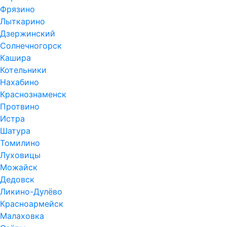
Фрязино
Лыткарино
Дзержинский
Солнечногорск
Кашира
Котельники
Нахабино
Краснознаменск
Протвино
Истра
Шатура
Томилино
Луховицы
Можайск
Дедовск
Ликино-Дулёво
Красноармейск
Малаховка