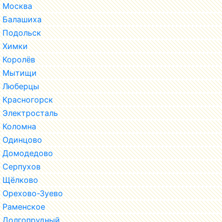
Москва
Балашиха
Подольск
Химки
Королёв
Мытищи
Люберцы
Красногорск
Электросталь
Коломна
Одинцово
Домодедово
Серпухов
Щёлково
Орехово-Зуево
Раменское
Долгопрудный