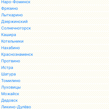
Наро-Фоминск
Фрязино
Лыткарино
Дзержинский
Солнечногорск
Кашира
Котельники
Нахабино
Краснознаменск
Протвино
Истра
Шатура
Томилино
Луховицы
Можайск
Дедовск
Ликино-Дулёво