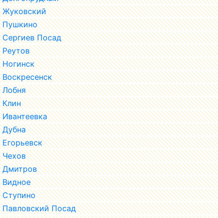
Жуковский
Пушкино
Сергиев Посад
Реутов
Ногинск
Воскресенск
Лобня
Клин
Ивантеевка
Дубна
Егорьевск
Чехов
Дмитров
Видное
Ступино
Павловский Посад