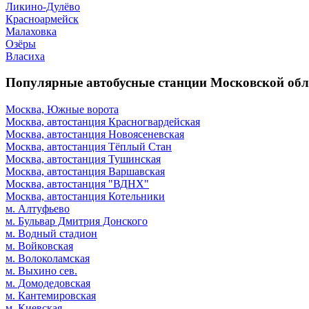
Ликино-Дулёво
Красноармейск
Малаховка
Озёры
Власиха
Популярные автобусные станции Московской обл
Москва, Южные ворота
Москва, автостанция Красногвардейская
Москва, автостанция Новоясеневская
Москва, автостанция Тёплый Стан
Москва, автостанция Тушинская
Москва, автостанция Варшавская
Москва, автостанция "ВДНХ"
Москва, автостанция Котельники
м. Алтуфьево
м. Бульвар Дмитрия Донского
м. Водный стадион
м. Войковская
м. Волоколамская
м. Выхино сев.
м. Домодедовская
м. Кантемировская
м. Киевская