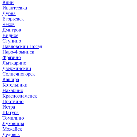
Клин
Ивантеевка
Дубна
Егорьевск
Чехов
Дмитров
Видное
Ступино
Павловский Посад
Наро-Фоминск
Фрязино
Лыткарино
Дзержинский
Солнечногорск
Кашира
Котельники
Нахабино
Краснознаменск
Протвино
Истра
Шатура
Томилино
Луховицы
Можайск
Дедовск