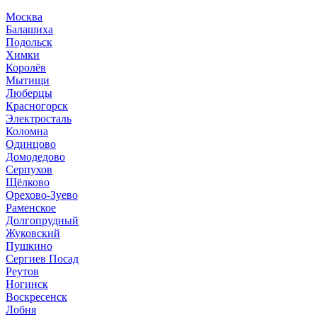
Москва
Балашиха
Подольск
Химки
Королёв
Мытищи
Люберцы
Красногорск
Электросталь
Коломна
Одинцово
Домодедово
Серпухов
Щёлково
Орехово-Зуево
Раменское
Долгопрудный
Жуковский
Пушкино
Сергиев Посад
Реутов
Ногинск
Воскресенск
Лобня