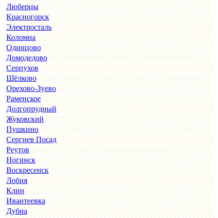
Люберцы
Красногорск
Электросталь
Коломна
Одинцово
Домодедово
Серпухов
Щёлково
Орехово-Зуево
Раменское
Долгопрудный
Жуковский
Пушкино
Сергиев Посад
Реутов
Ногинск
Воскресенск
Лобня
Клин
Ивантеевка
Дубна