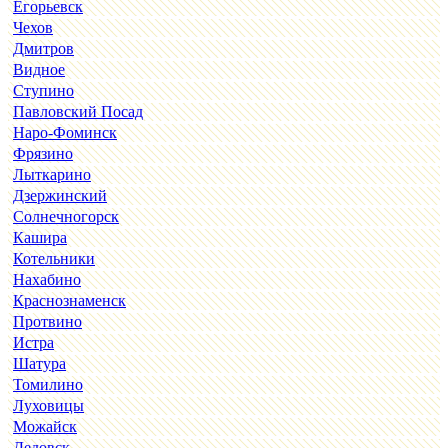
Егорьевск
Чехов
Дмитров
Видное
Ступино
Павловский Посад
Наро-Фоминск
Фрязино
Лыткарино
Дзержинский
Солнечногорск
Кашира
Котельники
Нахабино
Краснознаменск
Протвино
Истра
Шатура
Томилино
Луховицы
Можайск
Дедовск