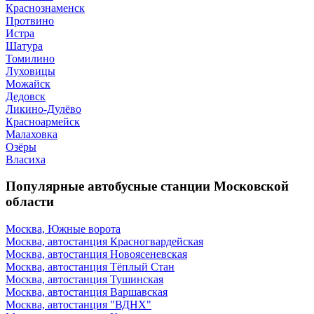
Краснознаменск
Протвино
Истра
Шатура
Томилино
Луховицы
Можайск
Дедовск
Ликино-Дулёво
Красноармейск
Малаховка
Озёры
Власиха
Популярные автобусные станции Московской
области
Москва, Южные ворота
Москва, автостанция Красногвардейская
Москва, автостанция Новоясеневская
Москва, автостанция Тёплый Стан
Москва, автостанция Тушинская
Москва, автостанция Варшавская
Москва, автостанция "ВДНХ"