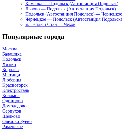
Каменка — Подольск (Автостанция Подольск)
Львово — Подольск (Автостанция Подольск)
Подольск (Автостанция Подольск) — Чернецкое
Чернецкое — Подольск (Автостанция Подольск)
м. Тёплый Стан — Чехов
Популярные города
Москва
Балашиха
Подольск
Химки
Королёв
Мытищи
Люберцы
Красногорск
Электросталь
Коломна
Одинцово
Домодедово
Серпухов
Щёлково
Орехово-Зуево
Раменское