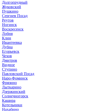
Долгопрудный
Жуковский
Пушкино
Сергиев Посад
Реутов
Ногинск
Воскресенск
Лобня
Клин
Ивантеевка
Дубна
Егорьевск
Чехов
Дмитров
Видное
Ступино
Павловский Посад
Наро-Фоминск
Фрязино
Лыткарино
Дзержинский
Солнечногорск
Кашира
Котельники
Нахабино