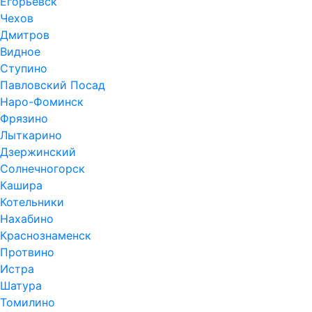
Егорьевск
Чехов
Дмитров
Видное
Ступино
Павловский Посад
Наро-Фоминск
Фрязино
Лыткарино
Дзержинский
Солнечногорск
Кашира
Котельники
Нахабино
Краснознаменск
Протвино
Истра
Шатура
Томилино