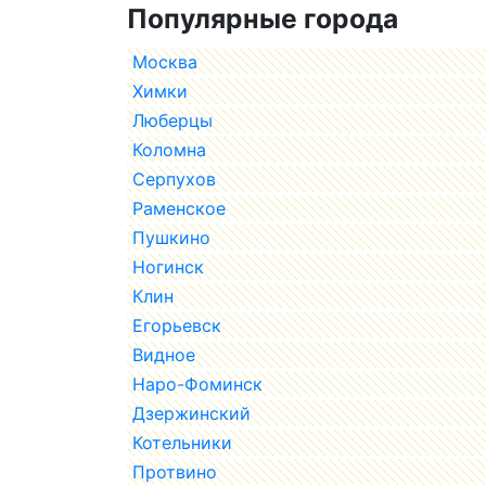
Популярные города
Москва
Химки
Люберцы
Коломна
Серпухов
Раменское
Пушкино
Ногинск
Клин
Егорьевск
Видное
Наро-Фоминск
Дзержинский
Котельники
Протвино