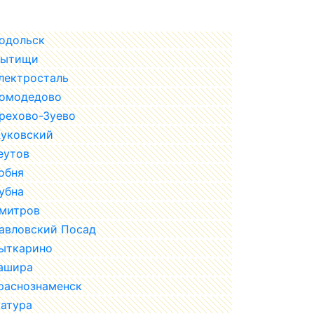
одольск
ытищи
лектросталь
омодедово
рехово-Зуево
уковский
еутов
обня
убна
митров
авловский Посад
ыткарино
ашира
раснознаменск
атура