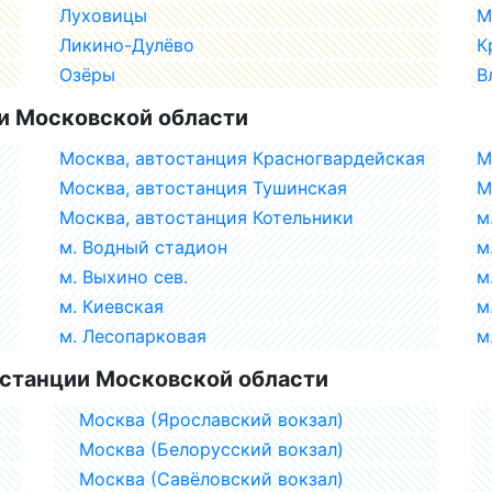
Луховицы
М
Ликино-Дулёво
К
Озёры
В
и Московской области
Москва, автостанция Красногвардейская
М
Москва, автостанция Тушинская
М
Москва, автостанция Котельники
м
м. Водный стадион
м
м. Выхино сев.
м
м. Киевская
м
м. Лесопарковая
м
станции Московской области
Москва (Ярославский вокзал)
Москва (Белорусский вокзал)
Москва (Савёловский вокзал)