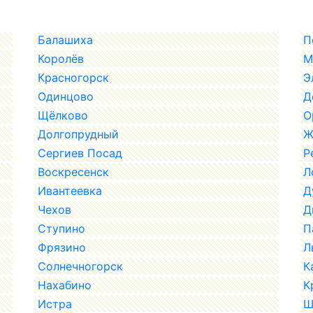
Балашиха
П
Королёв
М
Красногорск
Э
Одинцово
Д
Щёлково
О
Долгопрудный
Ж
Сергиев Посад
Р
Воскресенск
Л
Ивантеевка
Д
Чехов
Д
Ступино
П
Фрязино
Л
Солнечногорск
К
Нахабино
К
Истра
Ш