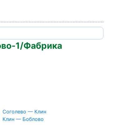
ово-1/Фабрика
Соголево — Клин
Клин — Боблово