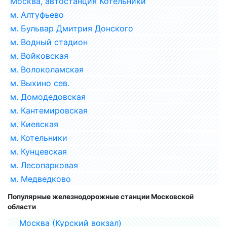
Москва, автостанция Котельники
м. Алтуфьево
м. Бульвар Дмитрия Донского
м. Водный стадион
м. Войковская
м. Волоколамская
м. Выхино сев.
м. Домодедовская
м. Кантемировская
м. Киевская
м. Котельники
м. Кунцевская
м. Лесопарковая
м. Медведково
Популярные железнодорожные станции Московской
области
Москва (Курский вокзал)