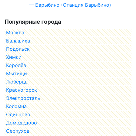
— Барыбино (Станция Барыбино)
Популярные города
Москва
Балашиха
Подольск
Химки
Королёв
Мытищи
Люберцы
Красногорск
Электросталь
Коломна
Одинцово
Домодедово
Серпухов