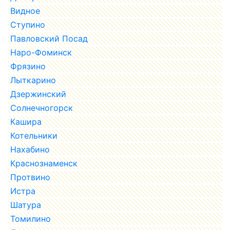
Видное
Ступино
Павловский Посад
Наро-Фоминск
Фрязино
Лыткарино
Дзержинский
Солнечногорск
Кашира
Котельники
Нахабино
Краснознаменск
Протвино
Истра
Шатура
Томилино