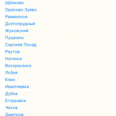
Щёлково
Орехово-Зуево
Раменское
Долгопрудный
Жуковский
Пушкино
Сергиев Посад
Реутов
Ногинск
Воскресенск
Лобня
Клин
Ивантеевка
Дубна
Егорьевск
Чехов
Дмитров