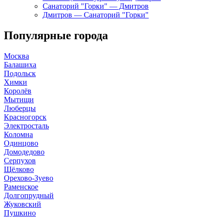
Санаторий "Горки" — Дмитров
Дмитров — Санаторий "Горки"
Популярные города
Москва
Балашиха
Подольск
Химки
Королёв
Мытищи
Люберцы
Красногорск
Электросталь
Коломна
Одинцово
Домодедово
Серпухов
Щёлково
Орехово-Зуево
Раменское
Долгопрудный
Жуковский
Пушкино