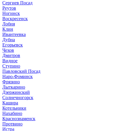
Сергиев Посад
Реутов
Ногинск
Воскресенск
Лобня
Клин
Ивантеевка
Дубна
Егорьевск
Чехов
Дмитров
Видное
Ступино
Павловский Посад
Наро-Фоминск
Фрязино
Лыткарино
Дзержинский
Солнечногорск
Кашира
Котельники
Нахабино
Краснознаменск
Протвино
Истра