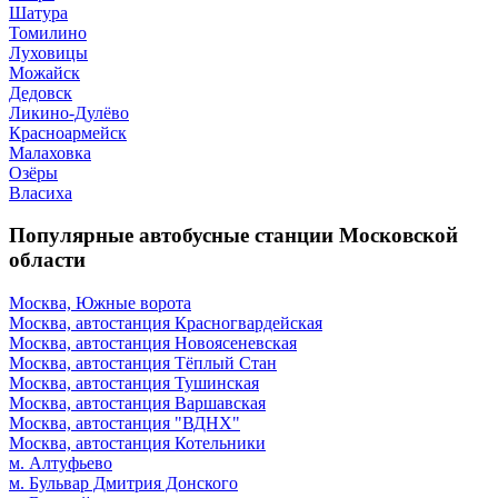
Шатура
Томилино
Луховицы
Можайск
Дедовск
Ликино-Дулёво
Красноармейск
Малаховка
Озёры
Власиха
Популярные автобусные станции Московской
области
Москва, Южные ворота
Москва, автостанция Красногвардейская
Москва, автостанция Новоясеневская
Москва, автостанция Тёплый Стан
Москва, автостанция Тушинская
Москва, автостанция Варшавская
Москва, автостанция "ВДНХ"
Москва, автостанция Котельники
м. Алтуфьево
м. Бульвар Дмитрия Донского