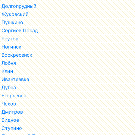
Долгопрудный
Жуковский
Пушкино
Сергиев Посад
Реутов
Ногинск
Воскресенск
Лобня
Клин
Ивантеевка
Дубна
Егорьевск
Чехов
Дмитров
Видное
Ступино