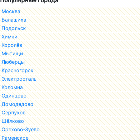
Москва
Балашиха
Подольск
Химки
Королёв
Мытищи
Люберцы
Красногорск
Электросталь
Коломна
Одинцово
Домодедово
Серпухов
Щёлково
Орехово-Зуево
Раменское