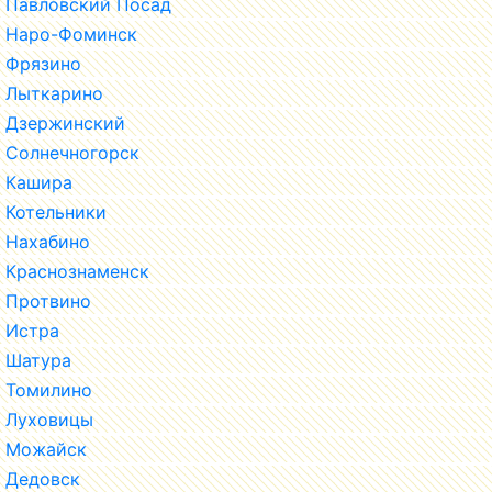
Павловский Посад
Наро-Фоминск
Фрязино
Лыткарино
Дзержинский
Солнечногорск
Кашира
Котельники
Нахабино
Краснознаменск
Протвино
Истра
Шатура
Томилино
Луховицы
Можайск
Дедовск