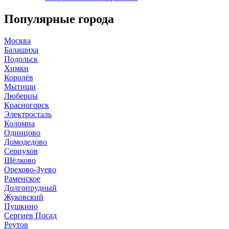
Популярные города
Москва
Балашиха
Подольск
Химки
Королёв
Мытищи
Люберцы
Красногорск
Электросталь
Коломна
Одинцово
Домодедово
Серпухов
Щёлково
Орехово-Зуево
Раменское
Долгопрудный
Жуковский
Пушкино
Сергиев Посад
Реутов