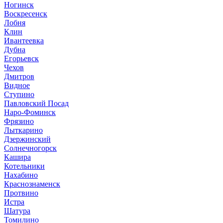
Ногинск
Воскресенск
Лобня
Клин
Ивантеевка
Дубна
Егорьевск
Чехов
Дмитров
Видное
Ступино
Павловский Посад
Наро-Фоминск
Фрязино
Лыткарино
Дзержинский
Солнечногорск
Кашира
Котельники
Нахабино
Краснознаменск
Протвино
Истра
Шатура
Томилино