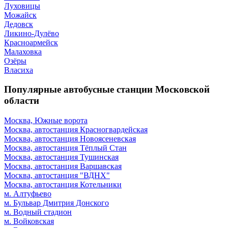
Луховицы
Можайск
Дедовск
Ликино-Дулёво
Красноармейск
Малаховка
Озёры
Власиха
Популярные автобусные станции Московской
области
Москва, Южные ворота
Москва, автостанция Красногвардейская
Москва, автостанция Новоясеневская
Москва, автостанция Тёплый Стан
Москва, автостанция Тушинская
Москва, автостанция Варшавская
Москва, автостанция "ВДНХ"
Москва, автостанция Котельники
м. Алтуфьево
м. Бульвар Дмитрия Донского
м. Водный стадион
м. Войковская