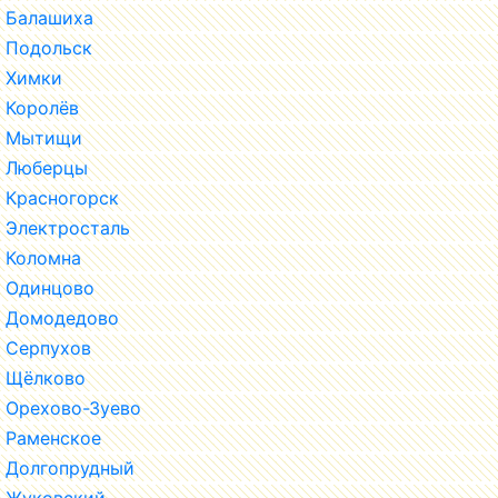
Балашиха
Подольск
Химки
Королёв
Мытищи
Люберцы
Красногорск
Электросталь
Коломна
Одинцово
Домодедово
Серпухов
Щёлково
Орехово-Зуево
Раменское
Долгопрудный
Жуковский