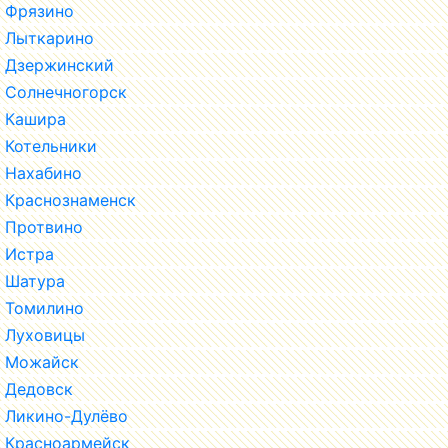
Фрязино
Лыткарино
Дзержинский
Солнечногорск
Кашира
Котельники
Нахабино
Краснознаменск
Протвино
Истра
Шатура
Томилино
Луховицы
Можайск
Дедовск
Ликино-Дулёво
Красноармейск