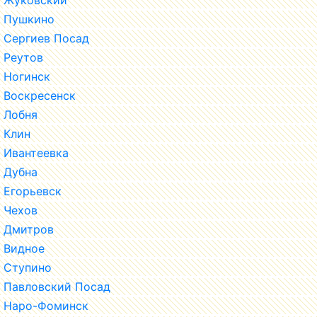
Пушкино
Сергиев Посад
Реутов
Ногинск
Воскресенск
Лобня
Клин
Ивантеевка
Дубна
Егорьевск
Чехов
Дмитров
Видное
Ступино
Павловский Посад
Наро-Фоминск