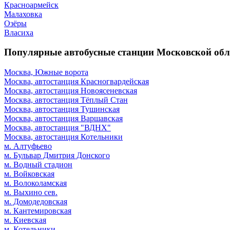
Красноармейск
Малаховка
Озёры
Власиха
Популярные автобусные станции Московской обл
Москва, Южные ворота
Москва, автостанция Красногвардейская
Москва, автостанция Новоясеневская
Москва, автостанция Тёплый Стан
Москва, автостанция Тушинская
Москва, автостанция Варшавская
Москва, автостанция "ВДНХ"
Москва, автостанция Котельники
м. Алтуфьево
м. Бульвар Дмитрия Донского
м. Водный стадион
м. Войковская
м. Волоколамская
м. Выхино сев.
м. Домодедовская
м. Кантемировская
м. Киевская
м. Котельники