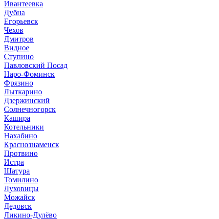
Ивантеевка
Дубна
Егорьевск
Чехов
Дмитров
Видное
Ступино
Павловский Посад
Наро-Фоминск
Фрязино
Лыткарино
Дзержинский
Солнечногорск
Кашира
Котельники
Нахабино
Краснознаменск
Протвино
Истра
Шатура
Томилино
Луховицы
Можайск
Дедовск
Ликино-Дулёво