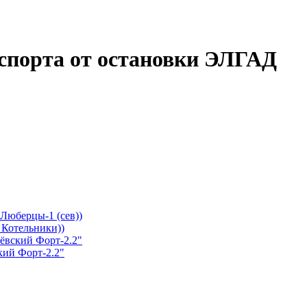
спорта от остановки ЭЛГАД
Люберцы-1 (сев))
 Котельники))
ёвский Форт-2.2"
кий Форт-2.2"