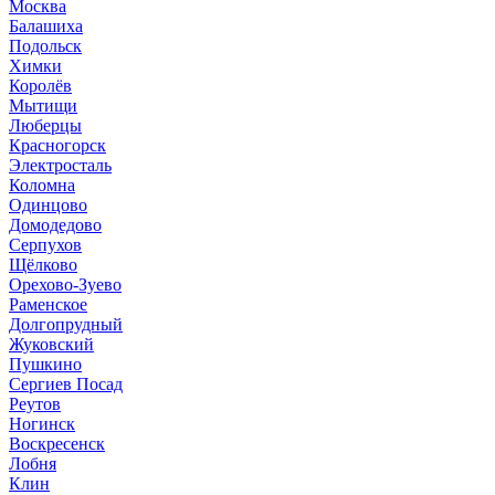
Москва
Балашиха
Подольск
Химки
Королёв
Мытищи
Люберцы
Красногорск
Электросталь
Коломна
Одинцово
Домодедово
Серпухов
Щёлково
Орехово-Зуево
Раменское
Долгопрудный
Жуковский
Пушкино
Сергиев Посад
Реутов
Ногинск
Воскресенск
Лобня
Клин