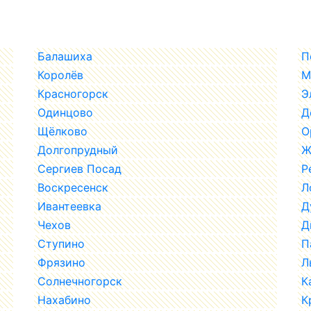
Балашиха
П
Королёв
М
Красногорск
Э
Одинцово
Д
Щёлково
О
Долгопрудный
Ж
Сергиев Посад
Р
Воскресенск
Л
Ивантеевка
Д
Чехов
Д
Ступино
П
Фрязино
Л
Солнечногорск
К
Нахабино
К