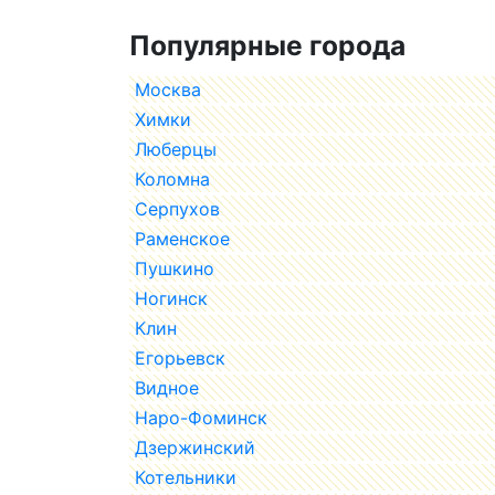
Популярные города
Москва
Химки
Люберцы
Коломна
Серпухов
Раменское
Пушкино
Ногинск
Клин
Егорьевск
Видное
Наро-Фоминск
Дзержинский
Котельники