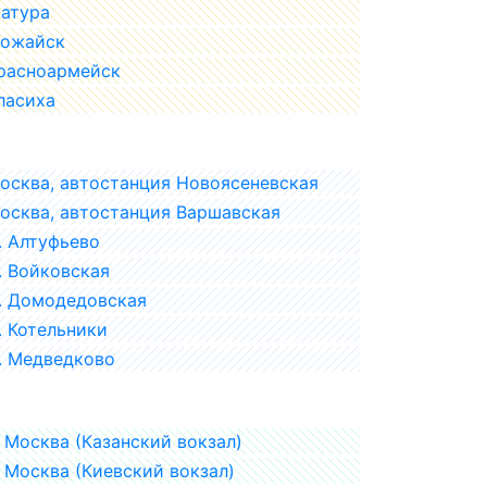
атура
ожайск
расноармейск
ласиха
осква, автостанция Новоясеневская
осква, автостанция Варшавская
. Алтуфьево
. Войковская
. Домодедовская
. Котельники
. Медведково
Москва (Казанский вокзал)
Москва (Киевский вокзал)