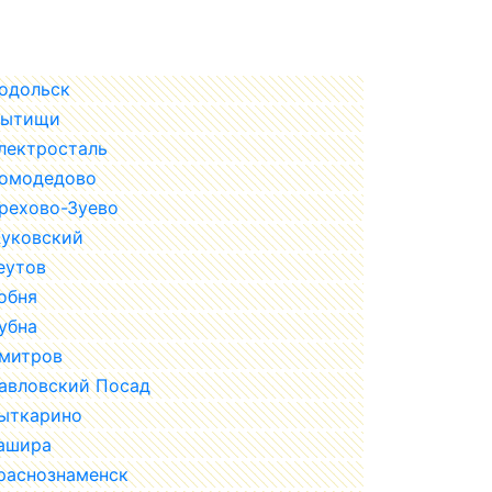
одольск
ытищи
лектросталь
омодедово
рехово-Зуево
уковский
еутов
обня
убна
митров
авловский Посад
ыткарино
ашира
раснознаменск