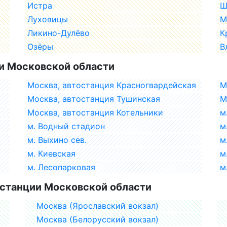
Истра
Ш
Луховицы
М
Ликино-Дулёво
К
Озёры
В
и Московской области
Москва, автостанция Красногвардейская
М
Москва, автостанция Тушинская
М
Москва, автостанция Котельники
м
м. Водный стадион
м
м. Выхино сев.
м
м. Киевская
м
м. Лесопарковая
м
станции Московской области
Москва (Ярославский вокзал)
Москва (Белорусский вокзал)