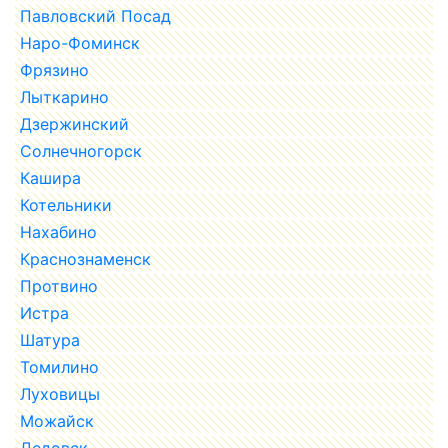
Павловский Посад
Наро-Фоминск
Фрязино
Лыткарино
Дзержинский
Солнечногорск
Кашира
Котельники
Нахабино
Краснознаменск
Протвино
Истра
Шатура
Томилино
Луховицы
Можайск
Дедовск