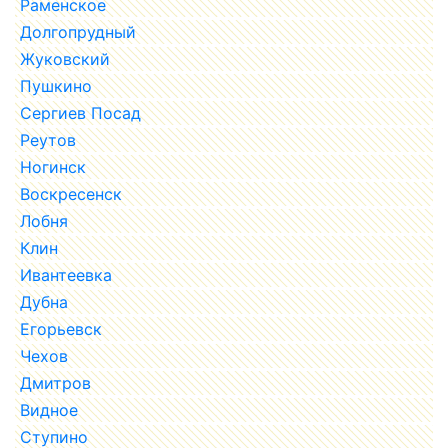
Раменское
Долгопрудный
Жуковский
Пушкино
Сергиев Посад
Реутов
Ногинск
Воскресенск
Лобня
Клин
Ивантеевка
Дубна
Егорьевск
Чехов
Дмитров
Видное
Ступино