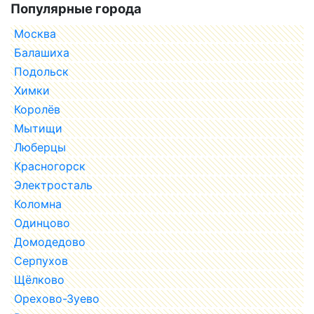
Популярные города
Москва
Балашиха
Подольск
Химки
Королёв
Мытищи
Люберцы
Красногорск
Электросталь
Коломна
Одинцово
Домодедово
Серпухов
Щёлково
Орехово-Зуево