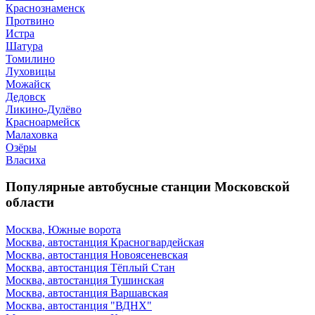
Краснознаменск
Протвино
Истра
Шатура
Томилино
Луховицы
Можайск
Дедовск
Ликино-Дулёво
Красноармейск
Малаховка
Озёры
Власиха
Популярные автобусные станции Московской
области
Москва, Южные ворота
Москва, автостанция Красногвардейская
Москва, автостанция Новоясеневская
Москва, автостанция Тёплый Стан
Москва, автостанция Тушинская
Москва, автостанция Варшавская
Москва, автостанция "ВДНХ"