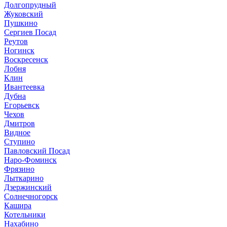
Долгопрудный
Жуковский
Пушкино
Сергиев Посад
Реутов
Ногинск
Воскресенск
Лобня
Клин
Ивантеевка
Дубна
Егорьевск
Чехов
Дмитров
Видное
Ступино
Павловский Посад
Наро-Фоминск
Фрязино
Лыткарино
Дзержинский
Солнечногорск
Кашира
Котельники
Нахабино