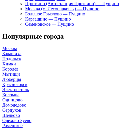
Протвино (Автостанция Протвино) — Пущино
Москва (м. Лесопарковая) — Пущино
Большое Грызлово — Пущино
Каргашино — Пущино
Семеновское — Пущино
Популярные города
Москва
Балашиха
Подольск
Химки
Королёв
Мытищи
Люберцы
Красногорск
Электросталь
Коломна
Одинцово
Домодедово
Серпухов
Щёлково
Орехово-Зуево
Раменское