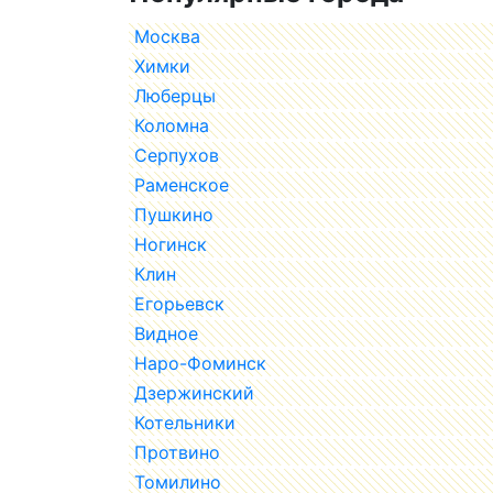
Москва
Химки
Люберцы
Коломна
Серпухов
Раменское
Пушкино
Ногинск
Клин
Егорьевск
Видное
Наро-Фоминск
Дзержинский
Котельники
Протвино
Томилино