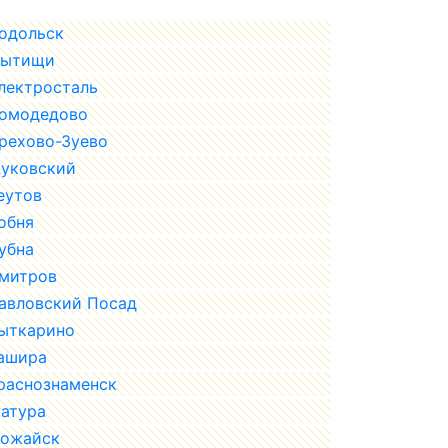
одольск
ытищи
лектросталь
омодедово
рехово-Зуево
уковский
еутов
обня
убна
митров
авловский Посад
ыткарино
ашира
раснознаменск
атура
ожайск