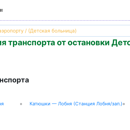
и
я транспорта от остановки Дет
нспорта
ня
Катюшки — Лобня (Станция Лобня/зап.)