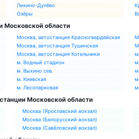
Ликино-Дулёво
К
Озёры
В
и Московской области
Москва, автостанция Красногвардейская
М
Москва, автостанция Тушинская
М
Москва, автостанция Котельники
м
м. Водный стадион
м
м. Выхино сев.
м
м. Киевская
м
м. Лесопарковая
м
станции Московской области
Москва (Ярославский вокзал)
Москва (Белорусский вокзал)
Москва (Савёловский вокзал)