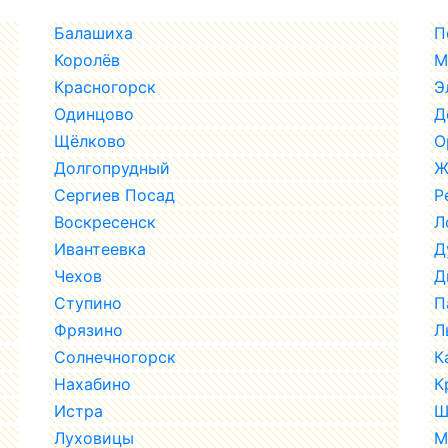
Балашиха
П
Королёв
М
Красногорск
Э
Одинцово
Д
Щёлково
О
Долгопрудный
Ж
Сергиев Посад
Р
Воскресенск
Л
Ивантеевка
Д
Чехов
Д
Ступино
П
Фрязино
Л
Солнечногорск
К
Нахабино
К
Истра
Ш
Луховицы
М