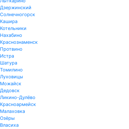
Лыткарино
Дзержинский
Солнечногорск
Кашира
Котельники
Нахабино
Краснознаменск
Протвино
Истра
Шатура
Томилино
Луховицы
Можайск
Дедовск
Ликино-Дулёво
Красноармейск
Малаховка
Озёры
Власиха