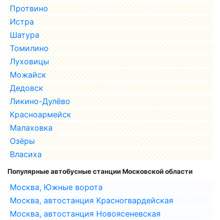
Протвино
Истра
Шатура
Томилино
Луховицы
Можайск
Дедовск
Ликино-Дулёво
Красноармейск
Малаховка
Озёры
Власиха
Популярные автобусные станции Московской области
Москва, Южные ворота
Москва, автостанция Красногвардейская
Москва, автостанция Новоясеневская