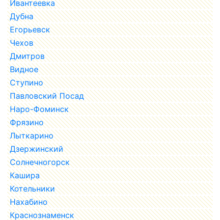
Ивантеевка
Дубна
Егорьевск
Чехов
Дмитров
Видное
Ступино
Павловский Посад
Наро-Фоминск
Фрязино
Лыткарино
Дзержинский
Солнечногорск
Кашира
Котельники
Нахабино
Краснознаменск