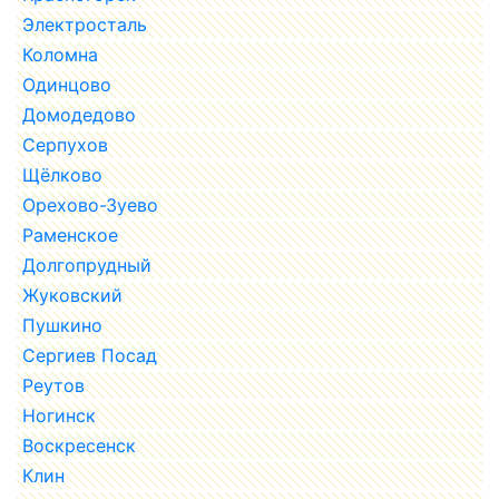
Электросталь
Коломна
Одинцово
Домодедово
Серпухов
Щёлково
Орехово-Зуево
Раменское
Долгопрудный
Жуковский
Пушкино
Сергиев Посад
Реутов
Ногинск
Воскресенск
Клин