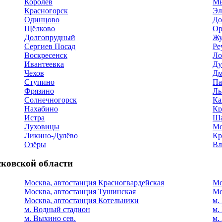
Королёв
М
Красногорск
Эл
Одинцово
До
Щёлково
Ор
Долгопрудный
Жу
Сергиев Посад
Ре
Воскресенск
Ло
Ивантеевка
Ду
Чехов
Дм
Ступино
Па
Фрязино
Лы
Солнечногорск
Ка
Нахабино
Кр
Истра
Ша
Луховицы
Мо
Ликино-Дулёво
Кр
Озёры
Вл
ковской области
Москва, автостанция Красногвардейская
Мо
Москва, автостанция Тушинская
Мо
Москва, автостанция Котельники
м.
м. Водный стадион
м.
м. Выхино сев.
м.