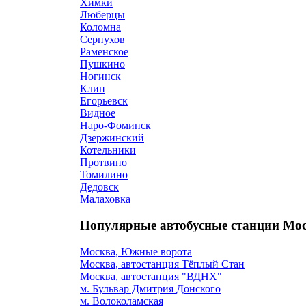
Химки
Люберцы
Коломна
Серпухов
Раменское
Пушкино
Ногинск
Клин
Егорьевск
Видное
Наро-Фоминск
Дзержинский
Котельники
Протвино
Томилино
Дедовск
Малаховка
Популярные автобусные станции Мос
Москва, Южные ворота
Москва, автостанция Тёплый Стан
Москва, автостанция "ВДНХ"
м. Бульвар Дмитрия Донского
м. Волоколамская