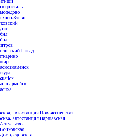
ытищи
ектросталь
модедово
ехово-Зуево
ковский
утов
бня
бна
итров
вловский Посад
ткарино
шира
аснознаменск
тура
жайск
асноармейск
асиха
сква, автостанция Новоясеневская
сква, автостанция Варшавская
 Алтуфьево
 Войковская
 Домодедовская