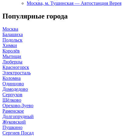
Москва, м. Тушинская — Автостанция Верея
Популярные города
Москва
Балашиха
Подольск
Химки
Королёв
Мытищи
Люберцы
Красногорск
Электросталь
Коломна
Одинцово
Домодедово
Серпухов
Щёлково
Орехово-Зуево
Раменское
Долгопрудный
Жуковский
Пушкино
Сергиев Посад