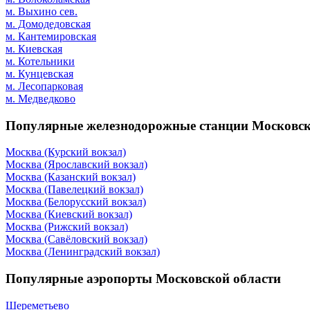
м. Выхино сев.
м. Домодедовская
м. Кантемировская
м. Киевская
м. Котельники
м. Кунцевская
м. Лесопарковая
м. Медведково
Популярные железнодорожные станции Московск
Москва (Курский вокзал)
Москва (Ярославский вокзал)
Москва (Казанский вокзал)
Москва (Павелецкий вокзал)
Москва (Белорусский вокзал)
Москва (Киевский вокзал)
Москва (Рижский вокзал)
Москва (Савёловский вокзал)
Москва (Ленинградский вокзал)
Популярные аэропорты Московской области
Шереметьево