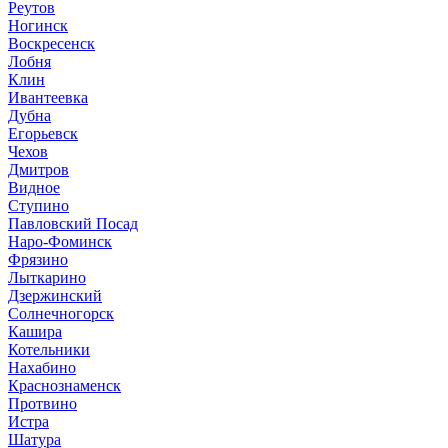
Реутов
Ногинск
Воскресенск
Лобня
Клин
Ивантеевка
Дубна
Егорьевск
Чехов
Дмитров
Видное
Ступино
Павловский Посад
Наро-Фоминск
Фрязино
Лыткарино
Дзержинский
Солнечногорск
Кашира
Котельники
Нахабино
Краснознаменск
Протвино
Истра
Шатура