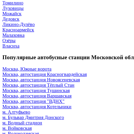
Томилино
Луховицы
Можайск
Дедовск
Ликино-Дулёво
Красноармейск
Малаховка
Озёры
Власиха
Популярные автобусные станции Московской обл
Москва, Южные ворота
Москва, автостанция Красногвардейская
Москва, автостанция Новоясеневская
Москва, автостанция Тёплый Стан
Москва, автостанция Тушинская
Москва, автостанция Варшавская
Москва, автостанция "ВДНХ"
Москва, автостанция Котельники
м. Алтуфьево
м. Бульвар Дмитрия Донского
м. Водный стадион
м. Войковская
м. Волоколамская