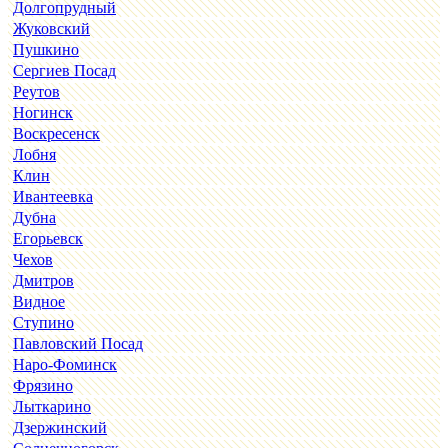
Долгопрудный
Жуковский
Пушкино
Сергиев Посад
Реутов
Ногинск
Воскресенск
Лобня
Клин
Ивантеевка
Дубна
Егорьевск
Чехов
Дмитров
Видное
Ступино
Павловский Посад
Наро-Фоминск
Фрязино
Лыткарино
Дзержинский