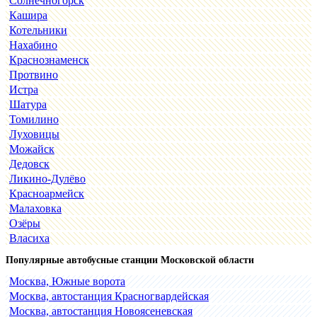
Солнечногорск
Кашира
Котельники
Нахабино
Краснознаменск
Протвино
Истра
Шатура
Томилино
Луховицы
Можайск
Дедовск
Ликино-Дулёво
Красноармейск
Малаховка
Озёры
Власиха
Популярные автобусные станции Московской области
Москва, Южные ворота
Москва, автостанция Красногвардейская
Москва, автостанция Новоясеневская