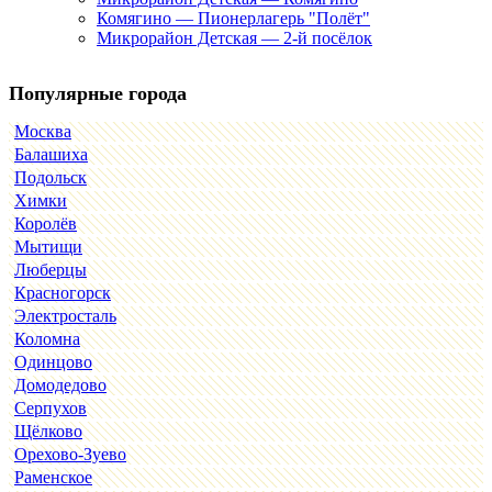
Комягино — Пионерлагерь "Полёт"
Микрорайон Детская — 2-й посёлок
Популярные города
Москва
Балашиха
Подольск
Химки
Королёв
Мытищи
Люберцы
Красногорск
Электросталь
Коломна
Одинцово
Домодедово
Серпухов
Щёлково
Орехово-Зуево
Раменское