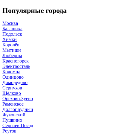
Популярные города
Москва
Балашиха
Подольск
Химки
Королёв
Мытищи
Люберцы
Красногорск
Электросталь
Коломна
Одинцово
Домодедово
Серпухов
Щёлково
Орехово-Зуево
Раменское
Долгопрудный
Жуковский
Пушкино
Сергиев Посад
Реутов