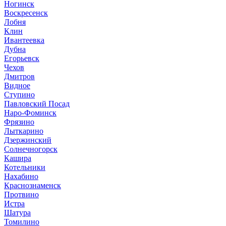
Ногинск
Воскресенск
Лобня
Клин
Ивантеевка
Дубна
Егорьевск
Чехов
Дмитров
Видное
Ступино
Павловский Посад
Наро-Фоминск
Фрязино
Лыткарино
Дзержинский
Солнечногорск
Кашира
Котельники
Нахабино
Краснознаменск
Протвино
Истра
Шатура
Томилино