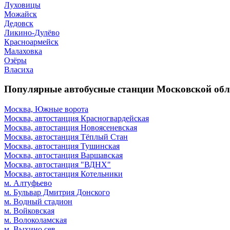
Луховицы
Можайск
Дедовск
Ликино-Дулёво
Красноармейск
Малаховка
Озёры
Власиха
Популярные автобусные станции Московской обл
Москва, Южные ворота
Москва, автостанция Красногвардейская
Москва, автостанция Новоясеневская
Москва, автостанция Тёплый Стан
Москва, автостанция Тушинская
Москва, автостанция Варшавская
Москва, автостанция "ВДНХ"
Москва, автостанция Котельники
м. Алтуфьево
м. Бульвар Дмитрия Донского
м. Водный стадион
м. Войковская
м. Волоколамская
м. Выхино сев.