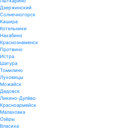
Лыткарино
Дзержинский
Солнечногорск
Кашира
Котельники
Нахабино
Краснознаменск
Протвино
Истра
Шатура
Томилино
Луховицы
Можайск
Дедовск
Ликино-Дулёво
Красноармейск
Малаховка
Озёры
Власиха