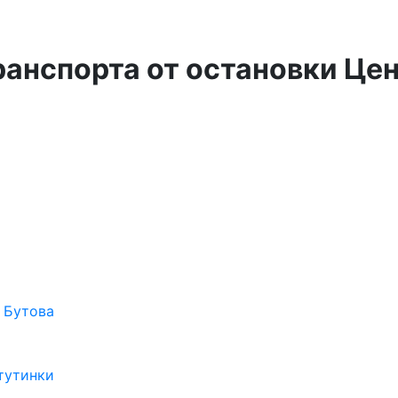
ранспорта от остановки Це
 Бутова
тутинки