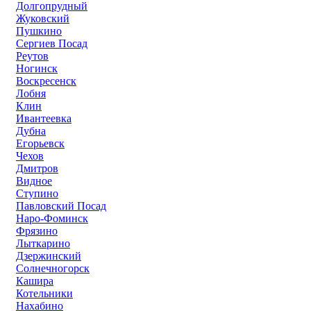
Долгопрудный
Жуковский
Пушкино
Сергиев Посад
Реутов
Ногинск
Воскресенск
Лобня
Клин
Ивантеевка
Дубна
Егорьевск
Чехов
Дмитров
Видное
Ступино
Павловский Посад
Наро-Фоминск
Фрязино
Лыткарино
Дзержинский
Солнечногорск
Кашира
Котельники
Нахабино