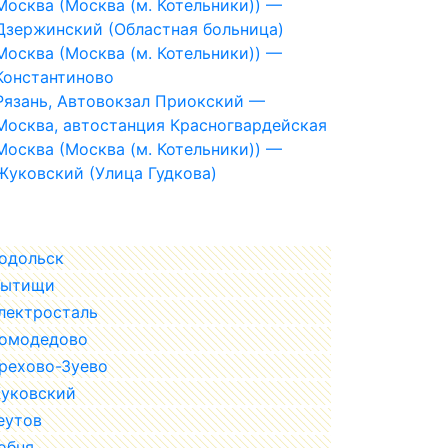
Москва (Москва (м. Котельники)) —
Дзержинский (Областная больница)
Москва (Москва (м. Котельники)) —
Константиново
Рязань, Автовокзал Приокский —
Москва, автостанция Красногвардейская
Москва (Москва (м. Котельники)) —
Жуковский (Улица Гудкова)
одольск
ытищи
лектросталь
омодедово
рехово-Зуево
уковский
еутов
обня