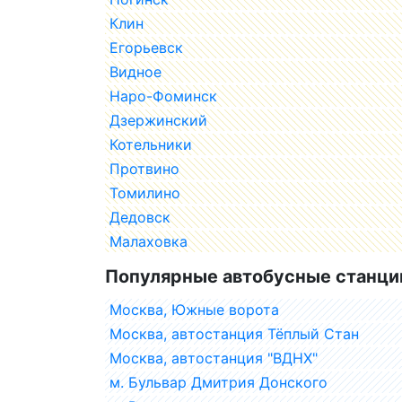
Клин
Егорьевск
Видное
Наро-Фоминск
Дзержинский
Котельники
Протвино
Томилино
Дедовск
Малаховка
Популярные автобусные станци
Москва, Южные ворота
Москва, автостанция Тёплый Стан
Москва, автостанция "ВДНХ"
м. Бульвар Дмитрия Донского