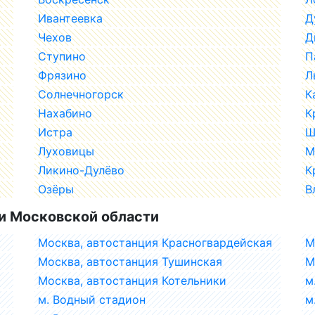
Ивантеевка
Д
Чехов
Д
Ступино
П
Фрязино
Л
Солнечногорск
К
Нахабино
К
Истра
Ш
Луховицы
М
Ликино-Дулёво
К
Озёры
В
и Московской области
Москва, автостанция Красногвардейская
М
Москва, автостанция Тушинская
М
Москва, автостанция Котельники
м
м. Водный стадион
м