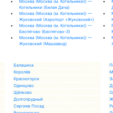
Москва (Москва (м. Котельники)) —
Котельники (Белая Дача)
Москва (Москва (м. Котельники)) —
Жуковский (Аэропорт «Жуковский»)
Москва (Москва (м. Котельники)) —
Беспятово (Беспятово-3)
Москва (Москва (м. Котельники)) —
Жуковский (Машзавод)
Балашиха
П
Королёв
М
Красногорск
Э
Одинцово
Д
Щёлково
О
Долгопрудный
Ж
Сергиев Посад
Р
Воскресенск
Л