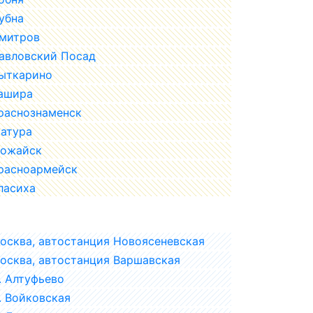
убна
митров
авловский Посад
ыткарино
ашира
раснознаменск
атура
ожайск
расноармейск
ласиха
осква, автостанция Новоясеневская
осква, автостанция Варшавская
. Алтуфьево
. Войковская