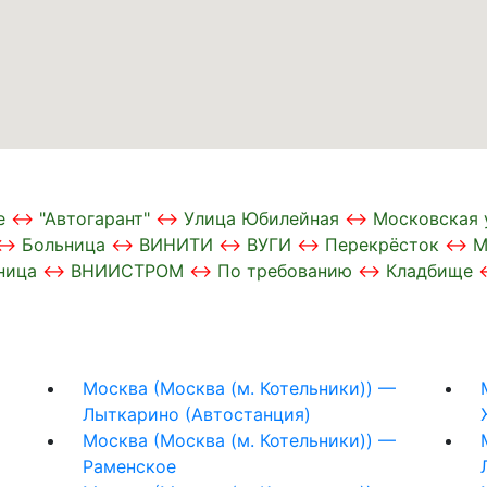
е
"Автогарант"
Улица Юбилейная
Московская 
Больница
ВИНИТИ
ВУГИ
Перекрёсток
М
ница
ВНИИСТРОМ
По требованию
Кладбище
Москва (Москва (м. Котельники)) —
Лыткарино (Автостанция)
Москва (Москва (м. Котельники)) —
Раменское