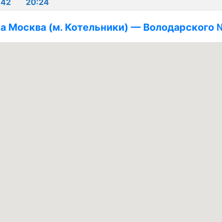
:42
20:24
а Москва (м. Котельники) — Володарского 