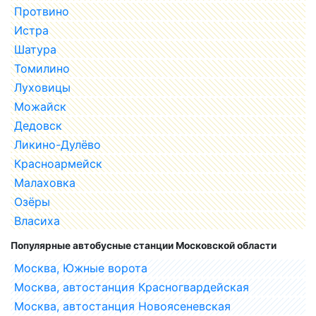
Протвино
Истра
Шатура
Томилино
Луховицы
Можайск
Дедовск
Ликино-Дулёво
Красноармейск
Малаховка
Озёры
Власиха
Популярные автобусные станции Московской области
Москва, Южные ворота
Москва, автостанция Красногвардейская
Москва, автостанция Новоясеневская