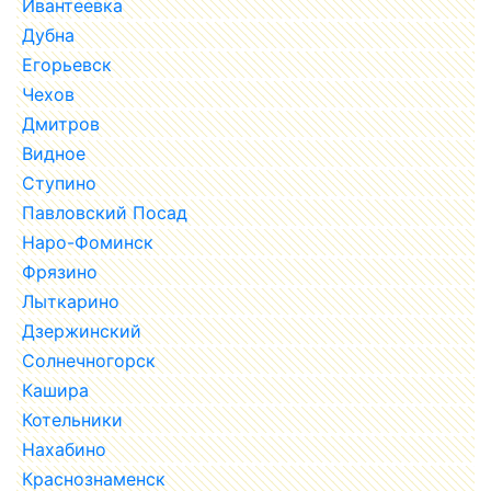
Ивантеевка
Дубна
Егорьевск
Чехов
Дмитров
Видное
Ступино
Павловский Посад
Наро-Фоминск
Фрязино
Лыткарино
Дзержинский
Солнечногорск
Кашира
Котельники
Нахабино
Краснознаменск