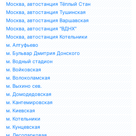
Москва, автостанция Тёплый Стан
Москва, автостанция Тушинская
Москва, автостанция Варшавская
Москва, автостанция "ВДНХ"
Москва, автостанция Котельники
м. Алтуфьево
м. Бульвар Дмитрия Донского
м. Водный стадион
м. Войковская
м. Волоколамская
м. Выхино сев.
м. Домодедовская
м. Кантемировская
м. Киевская
м. Котельники
м. Кунцевская
м. Лесопарковая