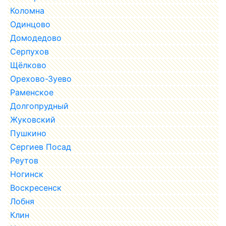
Коломна
Одинцово
Домодедово
Серпухов
Щёлково
Орехово-Зуево
Раменское
Долгопрудный
Жуковский
Пушкино
Сергиев Посад
Реутов
Ногинск
Воскресенск
Лобня
Клин