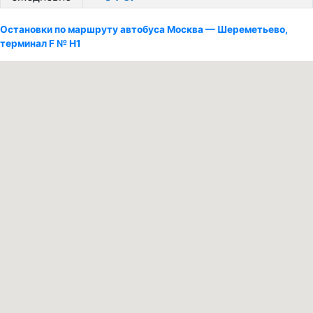
Остановки по маршруту автобуса Москва — Шереметьево,
терминал F № Н1