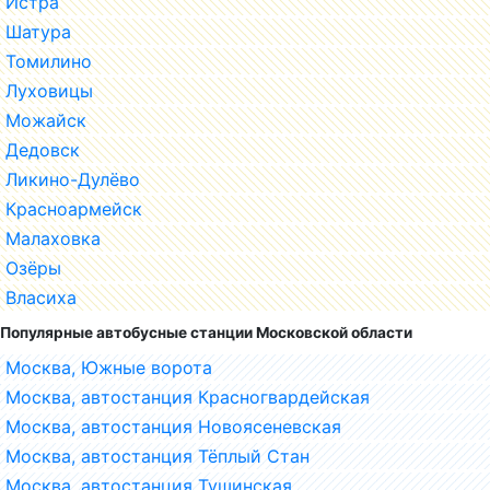
Истра
Шатура
Томилино
Луховицы
Можайск
Дедовск
Ликино-Дулёво
Красноармейск
Малаховка
Озёры
Власиха
Популярные автобусные станции Московской области
Москва, Южные ворота
Москва, автостанция Красногвардейская
Москва, автостанция Новоясеневская
Москва, автостанция Тёплый Стан
Москва, автостанция Тушинская