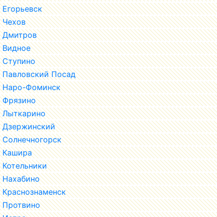
Егорьевск
Чехов
Дмитров
Видное
Ступино
Павловский Посад
Наро-Фоминск
Фрязино
Лыткарино
Дзержинский
Солнечногорск
Кашира
Котельники
Нахабино
Краснознаменск
Протвино