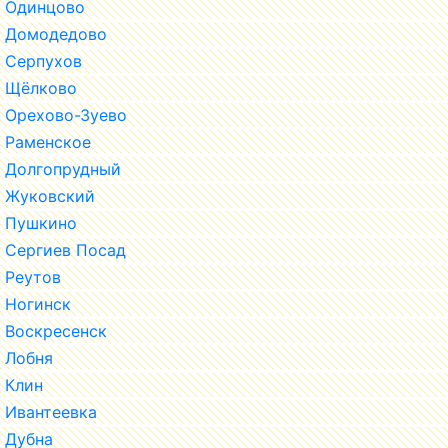
Одинцово
Домодедово
Серпухов
Щёлково
Орехово-Зуево
Раменское
Долгопрудный
Жуковский
Пушкино
Сергиев Посад
Реутов
Ногинск
Воскресенск
Лобня
Клин
Ивантеевка
Дубна