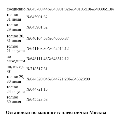
ежедневно
№6457
00:44
№6459
01:32
№6401
05:10
№6403
06:13
№
только
№6459
01:32
31 июля
только
№6459
01:32
29 июля
только 30,
№6401
04:58
№6405
06:37
31 июля
только
№6411
08:30
№6425
14:12
21 августа
по
№6481
11:43
№6485
12:12
выходным
пн, вт, ср,
№7185
17:31
чт
только 29,
№6445
20:04
№6447
21:20
№6453
23:00
30 июля
только
№6447
21:13
24 августа
только
№6455
23:58
30 июля
Остановки по маршруту электрички Москва